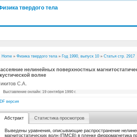
Физика твердого тела
Home
»
Физика твердого тела
»
Год 1990, выпуск 10
»
Статья стр. 2917
ассеяние нелинейных поверхностных магнитостатичес
кустической волне
икитов С.А.
Выставление онлайн: 19 сентября 1990 г.
DF версия
Абстракт
Статистика просмотров
Выведены уравнения, описывающие распространение нелине
магнитостатических волн (ПМСВ) в пленке ферромагнетика п