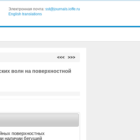
Электронная почта:
sst@journals.ioffe.ru
English translations
<<<
>>>
ких волн на поверхностной
йных поверхностных
ри наличии бегущей