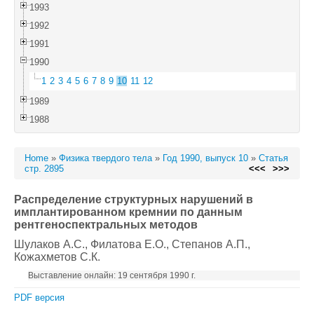
1993
1992
1991
1990
1
2
3
4
5
6
7
8
9
10
11
12
1989
1988
Home
»
Физика твердого тела
»
Год 1990, выпуск 10
»
Статья
стр. 2895
<<<
>>>
Распределение структурных нарушений в
имплантированном кремнии по данным
рентгеноспектральных методов
Шулаков А.С.
, Филатова Е.О.
, Степанов А.П.
,
Кожахметов С.К.
Выставление онлайн: 19 сентября 1990 г.
PDF версия