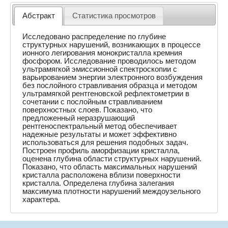
Абстракт
Статистика просмотров
Исследовано распределение по глубине
структурных нарушений, возникающих в процессе
ионного легирования монокристалла кремния
фосфором. Исследование проводилось методом
ультрамягкой эмиссионной спектроскопии с
варьированием энергии электронного возбуждения
без послойного стравливания образца и методом
ультрамягкой рентгеновской рефлектометрии в
сочетании с послойным стравливанием
поверхностных слоев. Показано, что
предложенный неразрушающий
рентгеноспектральный метод обеспечивает
надежные результаты и может эффективно
использоваться для решения подобных задач.
Построен профиль аморфизации кристалла,
оценена глубина области структурных нарушений.
Показано, что область максимальных нарушений
кристалла расположена вблизи поверхности
кристалла. Определена глубина залегания
максимума плотности нарушений междоузельного
характера.