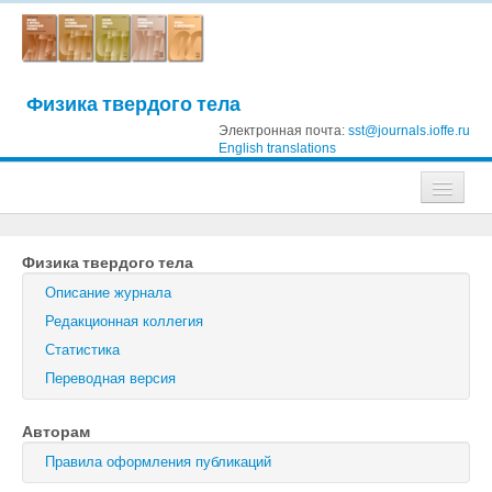
Физика твердого тела
Электронная почта:
sst@journals.ioffe.ru
English translations
Журналы
Физика твердого тела
Журнал технической физики
Описание журнала
Письма в Журнал технической физики
Редакционная коллегия
Статистика
Физика твердого тела
Переводная версия
Физика и техника полупроводников
Авторам
Оптика и спектроскопия
Правила оформления публикаций
Поиск