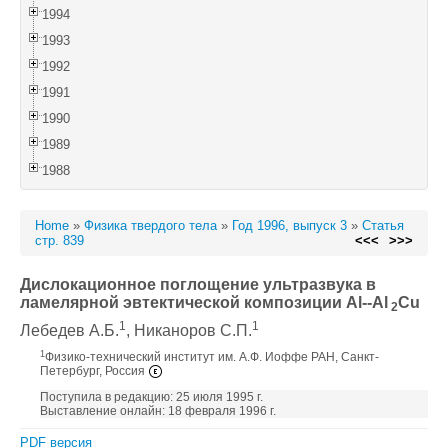
1994
1993
1992
1991
1990
1989
1988
Home
»
Физика твердого тела
»
Год 1996, выпуск 3
»
Статья
стр. 839
<<<
>>>
Дислокационное поглощение ультразвука в
ламелярной эвтектической композиции Al--Al
Cu
2
1
1
Лебедев А.Б.
, Никаноров С.П.
1
Физико-технический институт им. А.Ф. Иоффе РАН, Санкт-
Петербург, Россия
Поступила в редакцию: 25 июля 1995 г.
Выставление онлайн: 18 февраля 1996 г.
PDF версия