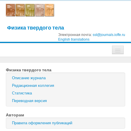
Физика твердого тела
Электронная почта:
sst@journals.ioffe.ru
English translations
Журналы
Физика твердого тела
Журнал технической физики
Описание журнала
Письма в Журнал технической физики
Редакционная коллегия
Статистика
Физика твердого тела
Переводная версия
Физика и техника полупроводников
Авторам
Оптика и спектроскопия
Правила оформления публикаций
Поиск