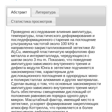
Абстракт
Литература
Статистика просмотров
Проведено исследование влияния амплитуды,
температуры, пластического деформирования и
последеформационного старения на поглощение
ультразвука частотой около 100 kHz в
направленно-закристаллизованной эвтектике Al-
Al
Cu, имеющей пластинчатую морфологию фаз
2
металла и интерметаллида, чередующихся с
шагом около 3 mu m. Показано, что поведение
амплитудно-зависимого внутреннего трения и
дефекта модуля Юнга в эвтектике подчиняется
закономерностям, характерным для
дислокационного поглощения в однородных моно-
и поликристаллах алюминия и других материалах.
Сделан вывод о том, что основные закономерности
амплитудно-зависимого внутреннего трения могут
быть обеспечены смещениями дислокаций от
положения равновесия порядка одного-двух
микрон. Масштабный фактор, имеющий место в
эвтектике, ускоряет формирование закрепляющих
атмосфер Коттрелла, что проявляется в более
интенсивном деформационном и