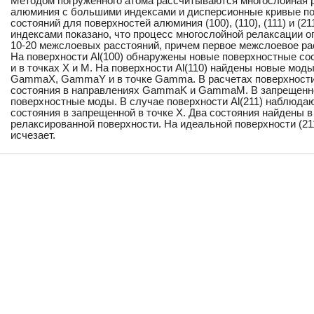
Методом погруженного атома рассчитываются многослойная 
алюминия с большими индексами и дисперсионные кривые п
состояний для поверхностей алюминия (100), (110), (111) и (2
индексами показано, что процесс многослойной релаксации 
10-20 межслоевых расстояний, причем первое межслоевое ра
На поверхности Al(100) обнаружены новые поверхностные с
и в точках X и M. На поверхности Al(110) найдены новые мод
GammaX, GammaY и в точке Gamma. В расчетах поверхности 
состояния в направлениях GammaK и GammaM. В запрещенно
поверхностные моды. В случае поверхности Al(211) наблюда
состояния в запрещенной в точке X. Два состояния найдены 
релаксированной поверхности. На идеальной поверхности (2
исчезает.