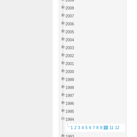
2009
2008
2007
2006
2005
2004
2003
2002
2001
2000
1999
1998
1997
1996
1995
1994
1
2
3
4
5
6
7
8
9
10
11
12
1993