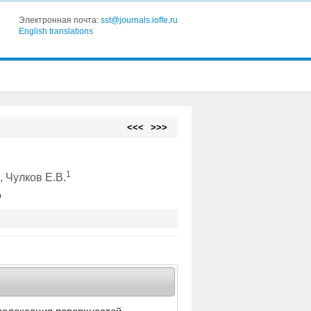
Электронная почта:
sst@journals.ioffe.ru
English translations
<<<
>>>
1
1
, Чулков Е.В.