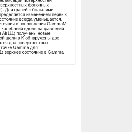
релаксация поверхностей
оверхностных фононных
11). Для граней с большими
определяется изменением первых
сстояние всегда уменьшается.
остояния в направлении GammaM
ы колебаний вдоль направлений
Al(111) получены новые
й щели в K обнаружены две
ются два поверхностных
в точке Gamma для
11) верхнее состояние в Gamma