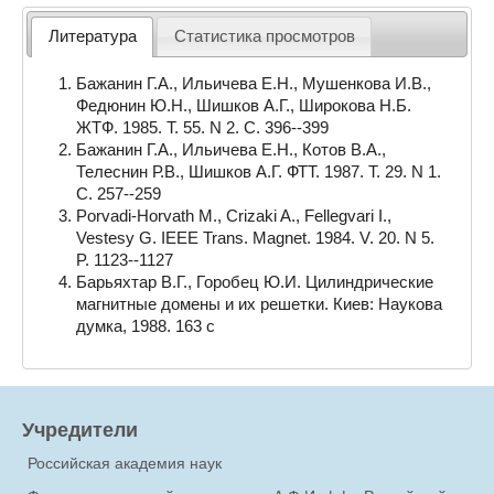
Литература
Статистика просмотров
Бажанин Г.А., Ильичева Е.Н., Мушенкова И.В.,
Федюнин Ю.Н., Шишков А.Г., Широкова Н.Б.
ЖТФ. 1985. Т. 55. N 2. С. 396--399
Бажанин Г.А., Ильичева Е.Н., Котов В.А.,
Телеснин Р.В., Шишков А.Г. ФТТ. 1987. Т. 29. N 1.
С. 257--259
Porvadi-Horvath M., Crizaki A., Fellegvari I.,
Vestesy G. IEEE Trans. Magnet. 1984. V. 20. N 5.
P. 1123--1127
Барьяхтар В.Г., Горобец Ю.И. Цилиндрические
магнитные домены и их решетки. Киев: Наукова
думка, 1988. 163 с
Учредители
Российская академия наук