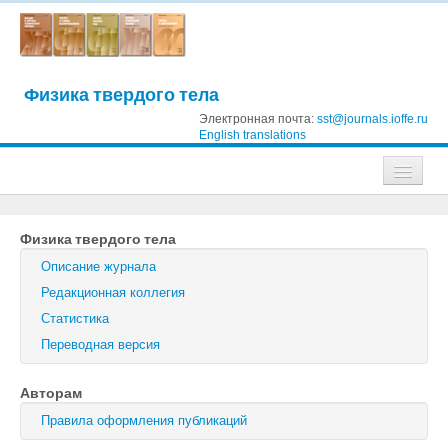
Физика твердого тела
Электронная почта:
sst@journals.ioffe.ru
English translations
Журналы
Физика твердого тела
Журнал технической физики
Описание журнала
Письма в Журнал технической физики
Редакционная коллегия
Статистика
Физика твердого тела
Переводная версия
Физика и техника полупроводников
Авторам
Оптика и спектроскопия
Правила оформления публикаций
Поиск