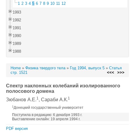
1
2
3
4
5
6
7
8
9
10
11
12
1993
1992
1991
1990
1989
1988
Home
»
Физика твердого тела
»
Год 1994, выпуск 5
»
Статья
стр. 1521
<<<
>>>
Спектр наклонных колебаний изолированного
полосового домена
1
1
Зюбанов А.Е.
, Сараби А.К.
1
Донецкий государственный университет
Поступила в редакцию: 6 декабря 1993 г.
Выставление онлайн: 19 апреля 1994 г.
PDF версия