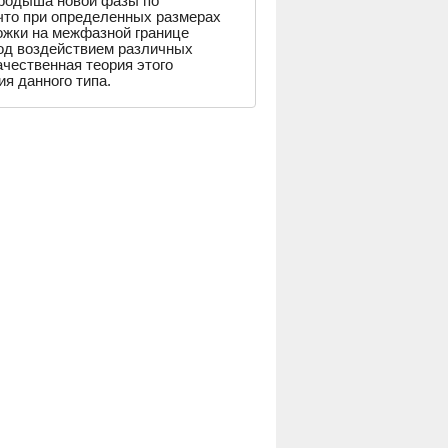
ародыша новой фазы по
 что при определенных размерах
ожки на межфазной границе
од воздействием различных
чественная теория этого
я данного типа.