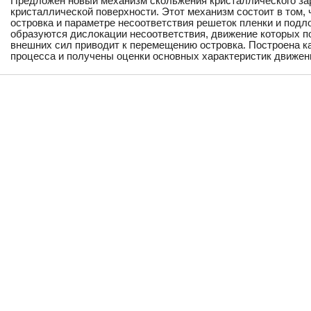
Предложен новый механизм скольжения кристаллического з
кристаллической поверхности. Этот механизм состоит в том,
островка и параметре несоответствия решеток пленки и подл
образуются дислокации несоответствия, движение которых п
внешних сил приводит к перемещению островка. Построена ка
процесса и получены оценки основных характеристик движени