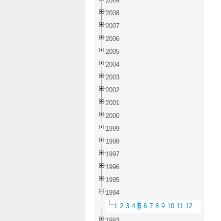
2009
2008
2007
2006
2005
2004
2003
2002
2001
2000
1999
1998
1997
1996
1995
1994
1
2
3
4
5
6
7
8
9
10
11
12
1993