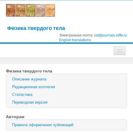
Физика твердого тела
Электронная почта:
sst@journals.ioffe.ru
English translations
Журналы
Физика твердого тела
Журнал технической физики
Описание журнала
Письма в Журнал технической физики
Редакционная коллегия
Статистика
Физика твердого тела
Переводная версия
Физика и техника полупроводников
Авторам
Оптика и спектроскопия
Правила оформления публикаций
Поиск