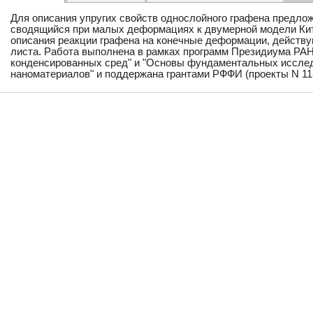
Для описания упругих свойств однослойного графена предло
сводящийся при малых деформациях к двумерной модели Кити
описания реакции графена на конечные деформации, действу
листа. Работа выполнена в рамках программ Президиума РАН
конденсированных сред" и "Основы фундаментальных исслед
наноматериалов" и поддержана грантами РФФИ (проекты N 11-0