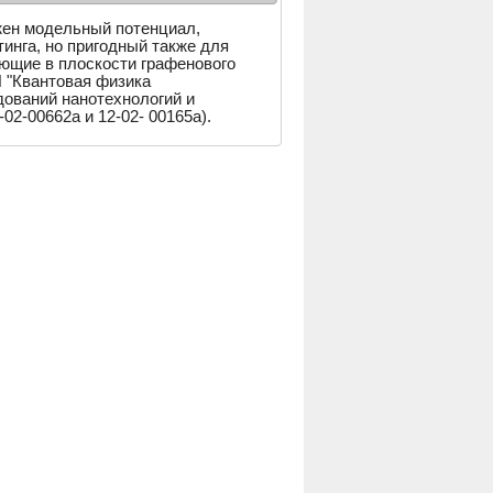
жен модельный потенциал,
нга, но пригодный также для
ющие в плоскости графенового
 "Квантовая физика
ований нанотехнологий и
2-00662а и 12-02- 00165а).