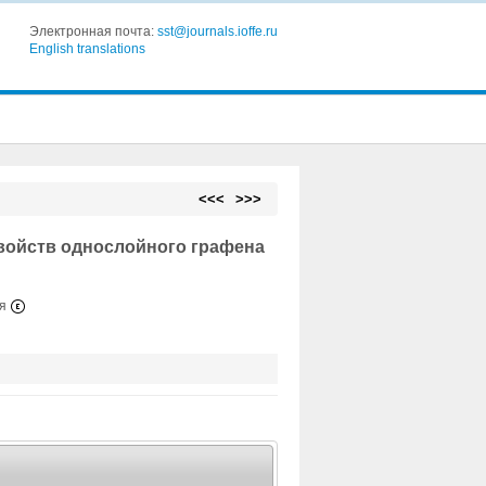
Электронная почта:
sst@journals.ioffe.ru
English translations
<<<
>>>
войств однослойного графена
ия