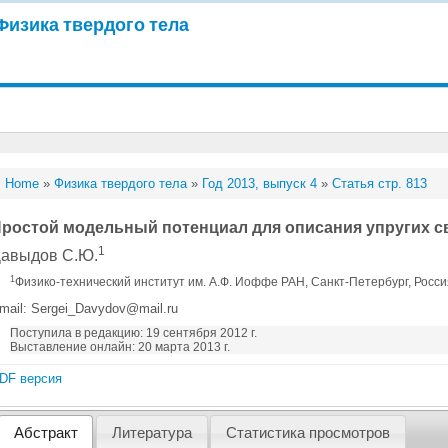
Физика твердого тела
Home
»
Физика твердого тела
»
Год 2013, выпуск 4
»
Статья стр. 813
ростой модельный потенциал для описания упругих с
1
авыдов С.Ю.
1
Физико-технический институт им. А.Ф. Иоффе РАН, Санкт-Петербург, Росс
mail: Sergei_Davydov@mail.ru
Поступила в редакцию: 19 сентября 2012 г.
Выставление онлайн: 20 марта 2013 г.
DF версия
Абстракт
Литература
Статистика просмотров