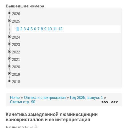
Вышедшие номера
Войти
2026
2025
1
2
3
4
5
6
7
8
9
10
11
12
2024
2023
2022
2021
2020
2019
2018
Home
»
Оптика и спектроскопия
»
Год 2025, выпуск 1
»
Статья стр. 90
<<<
>>>
Кинетика замедленной люминесценции
нанокристаллов и ее интерпретация
1
Бодунов Е.Н.