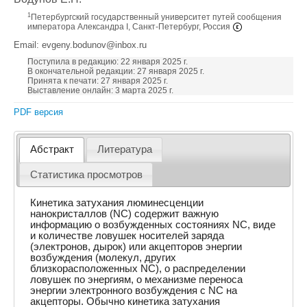
1
Петербургский государственный университет путей сообщения
императора Александра I, Санкт-Петербург, Россия
Email: evgeny.bodunov@inbox.ru
Поступила в редакцию: 22 января 2025 г.
В окончательной редакции: 27 января 2025 г.
Принята к печати: 27 января 2025 г.
Выставление онлайн: 3 марта 2025 г.
PDF версия
Абстракт
Литература
Статистика просмотров
Кинетика затухания люминесценции
нанокристаллов (NC) содержит важную
информацию о возбужденных состояниях NC, виде
и количестве ловушек носителей заряда
(электронов, дырок) или акцепторов энергии
возбуждения (молекул, других
близкорасположенных NC), о распределении
ловушек по энергиям, о механизме переноса
энергии электронного возбуждения с NC на
акцепторы. Обычно кинетика затухания