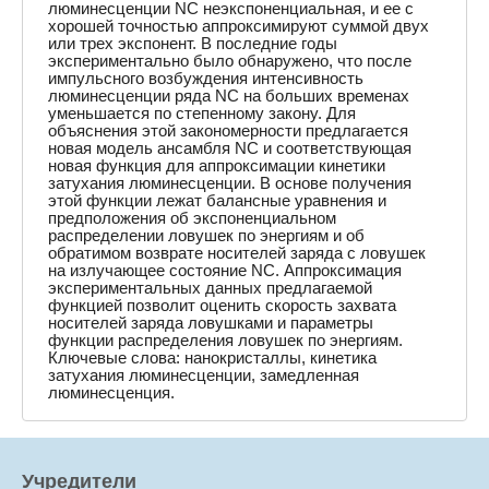
люминесценции NC неэкспоненциальная, и ее с
хорошей точностью аппроксимируют суммой двух
или трех экспонент. В последние годы
экспериментально было обнаружено, что после
импульсного возбуждения интенсивность
люминесценции ряда NC на больших временах
уменьшается по степенному закону. Для
объяснения этой закономерности предлагается
новая модель ансамбля NC и соответствующая
новая функция для аппроксимации кинетики
затухания люминесценции. В основе получения
этой функции лежат балансные уравнения и
предположения об экспоненциальном
распределении ловушек по энергиям и об
обратимом возврате носителей заряда с ловушек
на излучающее состояние NC. Аппроксимация
экспериментальных данных предлагаемой
функцией позволит оценить скорость захвата
носителей заряда ловушками и параметры
функции распределения ловушек по энергиям.
Ключевые слова: нанокристаллы, кинетика
затухания люминесценции, замедленная
люминесценция.
Учредители