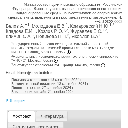
Министерство науки и высшего образования Российской
Федерации, Высоко чувствительная оптическая спектроскопия
конденсированных сред и наноматериалов со сверхвысоким
спектральным, временным и пространственным разрешением, №
FFUU-2022-0003
1
1
1,2
Белов А.Г.
, Молодцова Е.В.
, Комаровский Н.Ю.
,
1
1,2
1,2
Кладова Е.И.
, Козлов Р.Ю.
, Журавлёв Е.О.
,
3
3
3
Климин С.А.
, Новикова Н.Н.
, Яковлев В.А.
1
Государственный научно-исследовательский и проектный
институт редкометаллической промышленности (АО "Гиредмет"
им. Н.П. Сажина), Москва, Россия
2
Национальный исследовательский технологический университет
"МИСиС", Москва, Россия
3
Институт спектроскопии РАН, Троицк, Москва, Россия
Email: klimin@isan.troitsk.ru
Поступила в редакцию: 13 сентября 2024 г.
В окончательной редакции: 13 сентября 2024 г.
Принята к печати: 27 сентября 2024 г.
Выставление онлайн: 21 ноября 2024 г.
PDF версия
Абстракт
Литература
Статистика просмотров