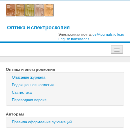
Оптика и спектроскопия
Электронная почта:
os@journals.ioffe.ru
English translations
Журналы
Оптика и спектроскопия
Журнал технической физики
Описание журнала
Письма в Журнал технической физики
Редакционная коллегия
Статистика
Физика твердого тела
Переводная версия
Физика и техника полупроводников
Авторам
Оптика и спектроскопия
Правила оформления публикаций
Поиск