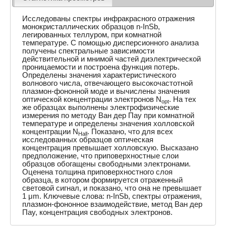
Исследованы спектры инфракрасного отражения
монокристаллических образцов n-InSb,
легированных теллуром, при комнатной
температуре. С помощью дисперсионного анализа
получены спектральные зависимости
действительной и мнимой частей диэлектрической
проницаемости и построена функция потерь.
Определены значения характеристического
волнового числа, отвечающего высокочастотной
плазмон-фононной моде и вычислены значения
оптической концентрации электронов N
. На тех
opt
же образцах выполнены электрофизические
измерения по методу Ван дер Пау при комнатной
температуре и определены значения холловской
концентрации N
. Показано, что для всех
Hall
исследованных образцов оптическая
концентрация превышает холловскую. Высказано
предположение, что приповерхностные слои
образцов обогащены свободными электронами.
Оценена толщина приповерхностного слоя
образца, в котором формируется отраженный
световой сигнал, и показано, что она не превышает
1 μm. Ключевые слова: n-InSb, спектры отражения,
плазмон-фононное взаимодействие, метод Ван дер
Пау, концентрация свободных электронов.