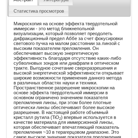
Статистика просмотров
Микроскопия на основе эффекта твердотельной
иммерсии - это метод ближнепольной
визуализации, который позволяет преодолеть
дифракционный предел Аббе за счет фокусировки
светового пучка на малом расстоянии за линзой с
высоким показателем преломления. Он
обеспечивает высокую энергетическую
эффективность благодаря отсутствию каких-либо
субволновых зондов или диафрагм в оптическом
тракте. Выгодное сочетание сверхразрешения и
высокой энергетической эффективности открывает
широкие возможности применения данного метода
в различных областях науки и техники.
Пространственное разрешение микроскопии на
основе эффекта твердотельной иммерсии в
основном ограничено значением показателя
преломления линзы, при этом более плотные
оптически линзы обеспечивают более высокое
разрешение. В настоящей работе объемный
кристалл рутила (TiO
) впервые используется в
2
качестве материала для иммерсионной линзы,
которая обеспечивает впечатляющий показатель
преломления ~10 в терагерцовом диапазоне. Это
самое высокое значение показателя преломления,