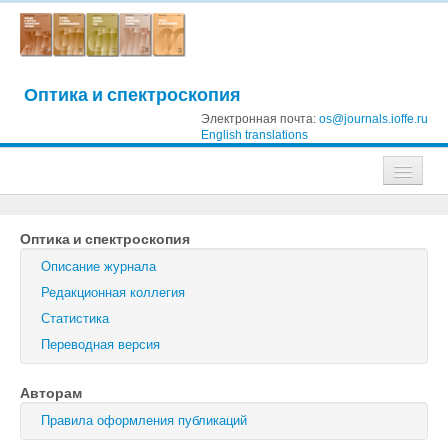
Оптика и спектроскопия
Электронная почта:
os@journals.ioffe.ru
English translations
Журналы
Оптика и спектроскопия
Журнал технической физики
Описание журнала
Письма в Журнал технической физики
Редакционная коллегия
Статистика
Физика твердого тела
Переводная версия
Физика и техника полупроводников
Авторам
Оптика и спектроскопия
Правила оформления публикаций
Поиск