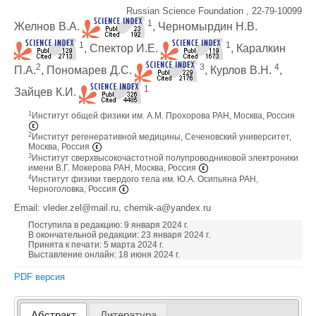
Russian Science Foundation , 22-79-10099
1
Желнов В.А.
, Черномырдин Н.В.
1
1
, Спектор И.Е.
, Каралкин
2
3
4
П.А.
, Пономарев Д.С.
, Курлов В.Н.
,
1
Зайцев К.И.
1
Институт общей физики им. А.М. Прохорова РАН, Москва, Россия
2
Институт регенеративной медицины, Сеченовский университет,
Москва, Россия
3
Институт сверхвысокочастотной полупроводниковой электроники
имени В.Г. Мокерова РАН, Москва, Россия
4
Институт физики твердого тела им. Ю.А. Осипьяна РАН,
Черноголовка, Россия
Email: vleder.zel@mail.ru, chernik-a@yandex.ru
Поступила в редакцию: 9 января 2024 г.
В окончательной редакции: 23 января 2024 г.
Принята к печати: 5 марта 2024 г.
Выставление онлайн: 18 июня 2024 г.
PDF версия
Абстракт
Литература