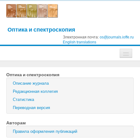
Оптика и спектроскопия
Электронная почта:
os@journals.ioffe.ru
English translations
Журналы
Оптика и спектроскопия
Журнал технической физики
Описание журнала
Письма в Журнал технической физики
Редакционная коллегия
Статистика
Физика твердого тела
Переводная версия
Физика и техника полупроводников
Авторам
Оптика и спектроскопия
Правила оформления публикаций
Поиск