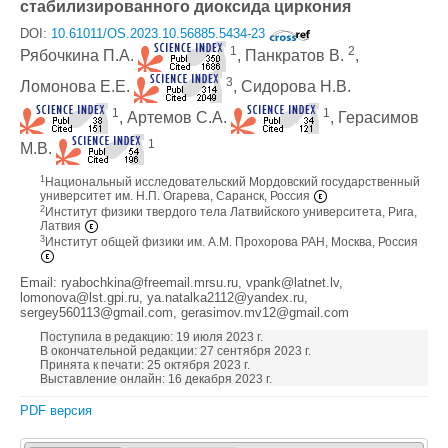
стабилизированного диоксида циркония
DOI:
10.61011/OS.2023.10.56885.5434-23
1
2
Рябочкина П.А.
, Панкратов В.
,
3
Ломонова Е.Е.
, Сидорова Н.В.
1
1
, Артемов С.А.
, Герасимов
1
М.В.
1
Национальный исследовательский Мордовский государственный
университет им. Н.П. Огарева, Саранск, Россия
2
Институт физики твердого тела Латвийского университета, Рига,
Латвия
3
Институт общей физики им. А.М. Прохорова РАН, Москва, Россия
Email: ryabochkina@freemail.mrsu.ru, vpank@latnet.lv,
lomonova@lst.gpi.ru, ya.natalka2112@yandex.ru,
sergey560113@gmail.com, gerasimov.mv12@gmail.com
Поступила в редакцию: 19 июля 2023 г.
В окончательной редакции: 27 сентября 2023 г.
Принята к печати: 25 октября 2023 г.
Выставление онлайн: 16 декабря 2023 г.
PDF версия