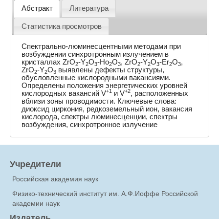
Абстракт
Литература
Статистика просмотров
Спектрально-люминесцентными методами при
возбуждении синхротронным излучением в
кристаллах ZrO
-Y
O
-Ho
O
, ZrO
-Y
O
-Er
O
,
2
2
3
2
3
2
2
3
2
3
ZrO
-Y
O
выявлены дефекты структуры,
2
2
3
обусловленные кислородными вакансиями.
Определены положения энергетических уровней
+1
+2
кислородных вакансий V
и V
, расположенных
вблизи зоны проводимости. Ключевые слова:
диоксид циркония, редкоземельный ион, вакансия
кислорода, спектры люминесценции, спектры
возбуждения, синхротронное излучение
Учредители
Российская академия наук
Физико-технический институт им. А.Ф.Иоффе Российской
академии наук
Издатель