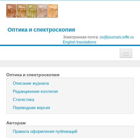
Оптика и спектроскопия
Электронная почта:
os@journals.ioffe.ru
English translations
Журналы
Оптика и спектроскопия
Журнал технической физики
Описание журнала
Письма в Журнал технической физики
Редакционная коллегия
Статистика
Физика твердого тела
Переводная версия
Физика и техника полупроводников
Авторам
Оптика и спектроскопия
Правила оформления публикаций
Поиск