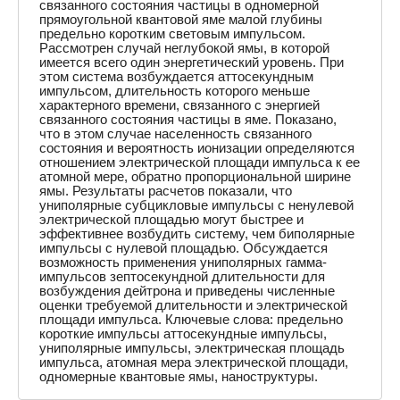
связанного состояния частицы в одномерной
прямоугольной квантовой яме малой глубины
предельно коротким световым импульсом.
Рассмотрен случай неглубокой ямы, в которой
имеется всего один энергетический уровень. При
этом система возбуждается аттосекундным
импульсом, длительность которого меньше
характерного времени, связанного с энергией
связанного состояния частицы в яме. Показано,
что в этом случае населенность связанного
состояния и вероятность ионизации определяются
отношением электрической площади импульса к ее
атомной мере, обратно пропорциональной ширине
ямы. Результаты расчетов показали, что
униполярные субцикловые импульсы с ненулевой
электрической площадью могут быстрее и
эффективнее возбудить систему, чем биполярные
импульсы с нулевой площадью. Обсуждается
возможность применения униполярных гамма-
импульсов зептосекундной длительности для
возбуждения дейтрона и приведены численные
оценки требуемой длительности и электрической
площади импульса. Ключевые слова: предельно
короткие импульсы аттосекундные импульсы,
униполярные импульсы, электрическая площадь
импульса, атомная мера электрической площади,
одномерные квантовые ямы, наноструктуры.