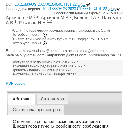
DOI:
10.21883/OS.2023.01.54540.4191-22
Переводная версия:
10.21883/EOS.2023.01.55519.4191-22
Российский научный фонд, 21-72-10028
1,2
1
1
Архипов Р.М.
, Архипов М.В.
, Белов П.А.
, Пахомов
1
1,2
А.В.
, Розанов Н.Н.
1
Санкт-Петербургский государственный университет, Санкт-
Петербург, Россия
2
Физико-технический институт им. А.Ф. Иоффе РАН, Санкт-
Петербург, Россия
Email: arkhipovrostislav@gmail.com, m.arkhipov@spbu.ru,
pavelbelov@gmail.com, antpakhom@gmail.com, nnrosanov@mail.ru
Поступила в редакцию: 7 октября 2022 г.
В окончательной редакции: 7 октября 2022 г.
Принята к печати: 21 октября 2022 г.
Выставление онлайн: 26 января 2023 г.
PDF версия
Абстракт
Литература
Статистика просмотров
С помощью решения временного уравнения
Шредингера изучены особенности возбуждения