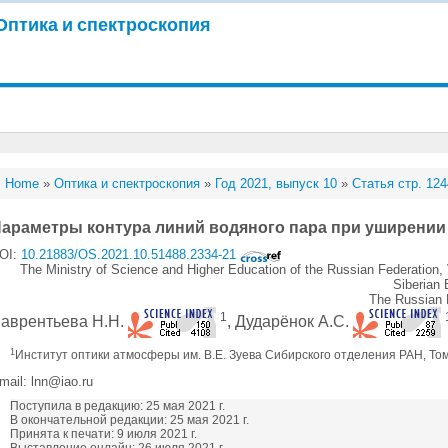
Оптика и спектроскопия
Home
»
Оптика и спектроскопия
»
Год 2021, выпуск 10
»
Статья стр. 124
араметры контура линий водяного пара при уширении
OI:
10.21883/OS.2021.10.51488.2334-21
The Ministry of Science and Higher Education of the Russian Federation, 
Siberian
The Russian 
1
аврентьева Н.Н.
, Дударёнок А.С.
1
Институт оптики атмосферы им. В.Е. Зуева Сибирского отделения РАН, То
mail: lnn@iao.ru
Поступила в редакцию: 25 мая 2021 г.
В окончательной редакции: 25 мая 2021 г.
Принята к печати: 9 июля 2021 г.