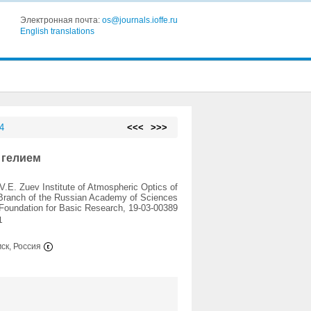
Электронная почта:
os@journals.ioffe.ru
English translations
4
<<<
>>>
 гелием
V.E. Zuev Institute of Atmospheric Optics of
 Branch of the Russian Academy of Sciences
Foundation for Basic Research, 19-03-00389
1
мск, Россия