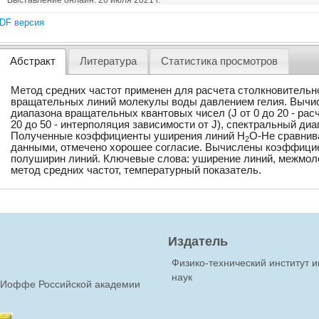
Выставление онлайн: 26 июля 2021 г.
DF версия
Абстракт
Литература
Статистика просмотров
Метод средних частот применен для расчета столкновительн
вращательных линий молекулы воды давлением гелия. Вычи
диапазона вращательных квантовых чисел (J от 0 до 20 - расч
20 до 50 - интерполяция зависимости от J), спектральный диа
Полученные коэффициенты уширения линий H
O-Не сравнив
2
данными, отмечено хорошее согласие. Вычислены коэффици
полуширин линий. Ключевые слова: уширение линий, межмол
метод средних частот, температурный показатель.
Издатель
Физико-технический институт 
наук
Ф.Иоффе Российской академии