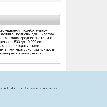
ого уширения колебательно-
сления выполнены для широкого
ет методом средних частот, J от
-1
пазон от 500 до 10 000 cm
.
аются с литературными
енты температурной зависимости
екулярные взаимодействия,
им. А.Ф.Иоффе Российской академии