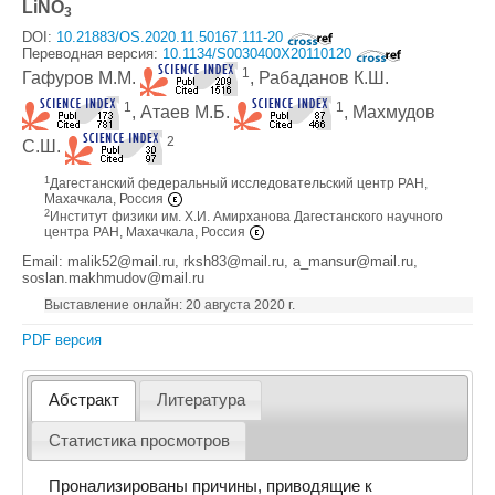
LiNO
3
DOI:
10.21883/OS.2020.11.50167.111-20
Переводная версия:
10.1134/S0030400X20110120
1
Гафуров М.М.
, Рабаданов К.Ш.
1
1
, Атаев М.Б.
, Махмудов
2
С.Ш.
1
Дагестанский федеральный исследовательский центр РАН,
Махачкала, Россия
2
Институт физики им. Х.И. Амирханова Дагестанского научного
центра РАН, Махачкала, Россия
Email: malik52@mail.ru, rksh83@mail.ru, a_mansur@mail.ru,
soslan.makhmudov@mail.ru
Выставление онлайн: 20 августа 2020 г.
PDF версия
Абстракт
Литература
Статистика просмотров
Пронализированы причины, приводящие к