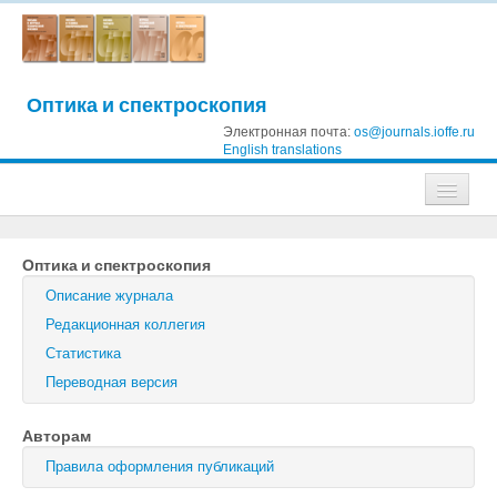
Оптика и спектроскопия
Электронная почта:
os@journals.ioffe.ru
English translations
Журналы
Оптика и спектроскопия
Журнал технической физики
Описание журнала
Письма в Журнал технической физики
Редакционная коллегия
Статистика
Физика твердого тела
Переводная версия
Физика и техника полупроводников
Авторам
Оптика и спектроскопия
Правила оформления публикаций
Поиск