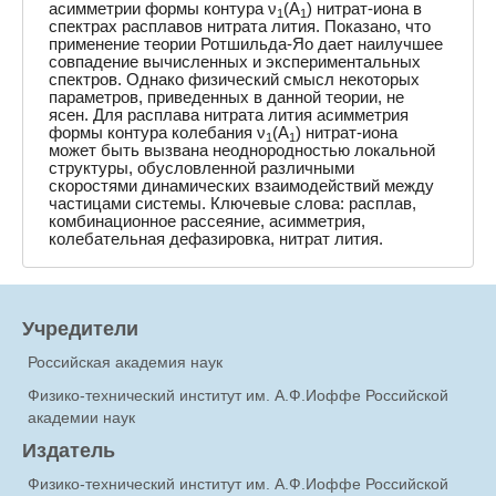
асимметрии формы контура ν
(A
) нитрат-иона в
1
1
спектрах расплавов нитрата лития. Показано, что
применение теории Ротшильда-Яо дает наилучшее
совпадение вычисленных и экспериментальных
спектров. Однако физический смысл некоторых
параметров, приведенных в данной теории, не
ясен. Для расплава нитрата лития асимметрия
формы контура колебания ν
(A
) нитрат-иона
1
1
может быть вызвана неоднородностью локальной
структуры, обусловленной различными
скоростями динамических взаимодействий между
частицами системы. Ключевые слова: расплав,
комбинационное рассеяние, асимметрия,
колебательная дефазировка, нитрат лития.
Учредители
Российская академия наук
Физико-технический институт им. А.Ф.Иоффе Российской
академии наук
Издатель
Физико-технический институт им. А.Ф.Иоффе Российской