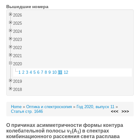
Вышедшие номера
Войти
2026
2025
2024
2023
2022
2021
2020
1
2
3
4
5
6
7
8
9
10
11
12
2019
2018
Home
»
Оптика и спектроскопия
»
Год 2020, выпуск 11
»
Статья стр. 1646
<<<
>>>
О причинах асимметричности формы контура
колебательной полосы ν
(A
) в спектрах
1
1
комбинационного рассеяния света расплава