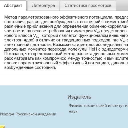
Абстракт
Литература
Статистика просмотров
Метод параметризованного эффективного потенциала, предл
состояния, развит для возбужденных состояний с симметрие
различные приближения для определения обменно-корреляци
частности, на основе требования симметрии V
представлен 
xc
нового класса V
, который является функционалом внешнего
xc
электрон-ядро) в отличие от традиционных подходов, где V
xc
электронной плотности. Возможности метода исследованы на
дипольных моментов перехода молекулы НеН с однодетерми
Показано, что предложенный метод расчета дипольных моме
рассматривать как компромисс между точностью и вычисли
слова: параметризованный эффективный потенциал, дипольн
возбужденные состояния.
Издатель
Физико-технический институт 
наук
Ф.Иоффе Российской академии