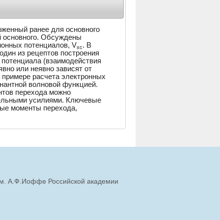
оженный ранее для основного
й основного. Обсуждены
онных потенциалов, V
. В
xc
один из рецептов построения
 потенциала (взаимодействия
явно или неявно зависят от
 примере расчета электронных
нантной волновой функцией.
нтов перехода можно
тельными усилиями. Ключевые
ые моменты перехода,
им. А.Ф.Иоффе Российской академии