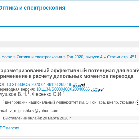
Оптика и спектроскопия
Home
»
Оптика и спектроскопия
»
Год 2020, выпуск 4
»
Статья стр. 451
араметризованный эффективный потенциал для возбу
рименение к расчету дипольных моментов перехода
OI:
10.21883/OS.2020.04.49193.299-19
ереводная версия:
10.1134/S0030400X20040086
1
1
лушков В.Н.
, Фесенко С.И.
1
Днепровский национальный университет им. О. Гончара, Днепр, Украина
mail: v_n_glushkov@yahoo.com
Выставление онлайн: 20 марта 2020 г.
DF версия