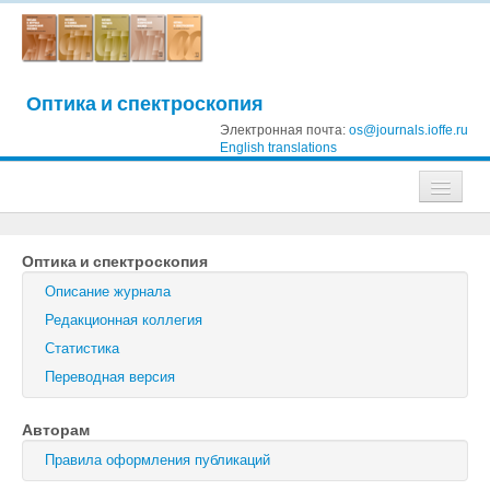
Оптика и спектроскопия
Электронная почта:
os@journals.ioffe.ru
English translations
Журналы
Оптика и спектроскопия
Журнал технической физики
Описание журнала
Письма в Журнал технической физики
Редакционная коллегия
Статистика
Физика твердого тела
Переводная версия
Физика и техника полупроводников
Авторам
Оптика и спектроскопия
Правила оформления публикаций
Поиск