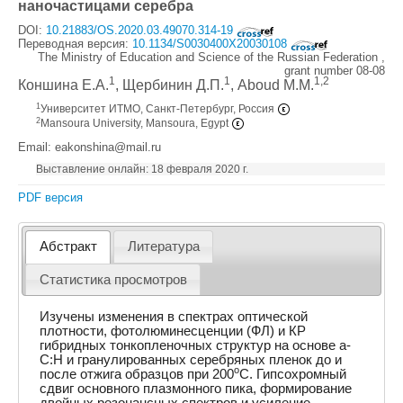
наночастицами серебра
DOI:
10.21883/OS.2020.03.49070.314-19
Переводная версия:
10.1134/S0030400X20030108
The Ministry of Education and Science of the Russian Federation ,
grant number 08-08
1
1
1,2
Коншина Е.А.
, Щербинин Д.П.
, Aboud M.M.
1
Университет ИТМО, Санкт-Петербург, Россия
2
Mansoura University, Mansoura, Egypt
Email: eakonshina@mail.ru
Выставление онлайн: 18 февраля 2020 г.
PDF версия
Абстракт
Литература
Статистика просмотров
Изучены изменения в спектрах оптической
плотности, фотолюминесценции (ФЛ) и КР
гибридных тонкопленочных структур на основе a-
C:H и гранулированных серебряных пленок до и
o
после отжига образцов при 200
C. Гипсохромный
сдвиг основного плазмонного пика, формирование
двойных резонансных спектров и усиление