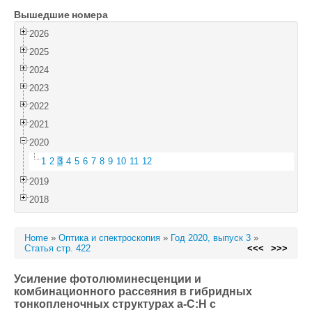
Вышедшие номера
Войти
2026
2025
2024
2023
2022
2021
2020
1
2
3
4
5
6
7
8
9
10
11
12
2019
2018
Home
»
Оптика и спектроскопия
»
Год 2020, выпуск 3
»
Статья стр. 422
<<<
>>>
Усиление фотолюминесценции и
комбинационного рассеяния в гибридных
тонкопленочных структурах a-C:H с