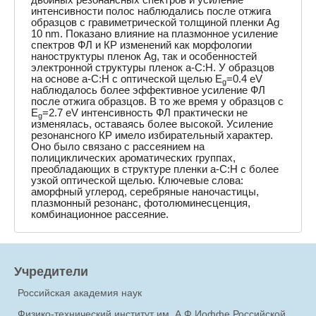
интенсивности полос наблюдались после отжига
образцов с гравиметрической толщиной пленки Ag
10 nm. Показано влияние на плазмонное усиление
спектров ФЛ и КР изменений как морфологии
наноструктуры пленок Ag, так и особенностей
электронной структуры пленок a-C:H. У образцов
на основе a-C:H с оптической щелью E
=0.4 eV
g
наблюдалось более эффективное усиление ФЛ
после отжига образцов. В то же время у образцов с
E
=2.7 eV интенсивность ФЛ практически не
g
изменялась, оставаясь более высокой. Усиление
резонансного КР имело избирательный характер.
Оно было связано с рассеянием на
полициклических ароматических группах,
преобладающих в структуре пленки a-C:H с более
узкой оптической щелью. Ключевые слова:
аморфный углерод, серебряные наночастицы,
плазмонный резонанс, фотолюминесценция,
комбинационное рассеяние.
Учредители
Российская академия наук
Физико-технический институт им. А.Ф.Иоффе Российской