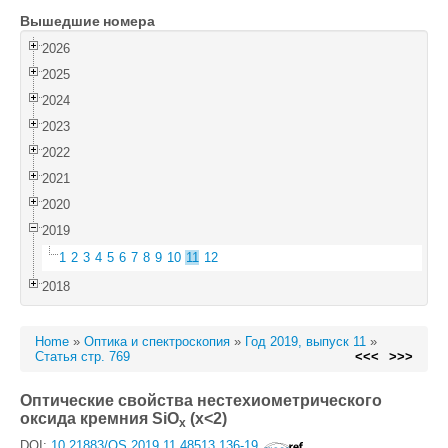
Вышедшие номера
Войти
2026
2025
2024
2023
2022
2021
2020
2019
1
2
3
4
5
6
7
8
9
10
11
12
2018
Home
»
Оптика и спектроскопия
»
Год 2019, выпуск 11
»
Статья стр. 769
<<<
>>>
Оптические свойства нестехиометрического
оксида кремния SiO
(x<2)
x
DOI:
10.21883/OS.2019.11.48513.136-19