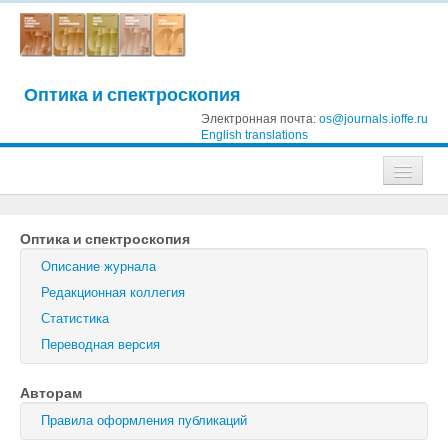
Оптика и спектроскопия
Электронная почта:
os@journals.ioffe.ru
English translations
Журналы
Оптика и спектроскопия
Журнал технической физики
Описание журнала
Письма в Журнал технической физики
Редакционная коллегия
Статистика
Физика твердого тела
Переводная версия
Физика и техника полупроводников
Авторам
Оптика и спектроскопия
Правила оформления публикаций
Поиск