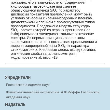
показано, что в зависимости от содержания
кислорода в газовой фазе при синтезе
образующиеся пленки SiO
по характеру
x
дисперсии показателя преломления могут быть
условно отнесены к кремнийподобным пленкам,
диэлектрикам и пленкам с промежуточным типом
проводимости. Предложена модель структуры
SiO
, расчет которой из первых принципов ( ab
x
initio) описывает экспериментальные оптические
спектры. Из первых принципов рассчитаны
зависимости величины показателя преломления и
ширины запрещенной зоны SiO
от параметра
x
стехиометрии x. Ключевые слова: оксид кремния,
оптические свойства, эллипсометрия,
моделирование ab initio. -19
Учредители
Российская академия наук
Физико-технический институт им. А.Ф.Иоффе Российской
академии наук
Издатель