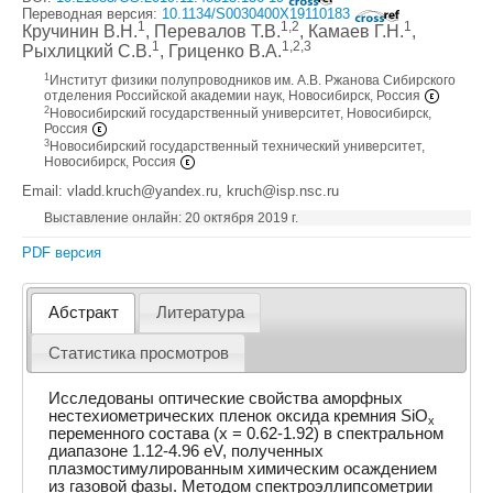
Переводная версия:
10.1134/S0030400X19110183
1
1,2
1
Кручинин В.Н.
, Перевалов Т.В.
, Камаев Г.Н.
,
1
1,2,3
Рыхлицкий С.В.
, Гриценко В.А.
1
Институт физики полупроводников им. А.В. Ржанова Сибирского
отделения Российской академии наук, Новосибирск, Россия
2
Новосибирский государственный университет, Новосибирск,
Россия
3
Новосибирский государственный технический университет,
Новосибирск, Россия
Email: vladd.kruch@yandex.ru, kruch@isp.nsc.ru
Выставление онлайн: 20 октября 2019 г.
PDF версия
Абстракт
Литература
Статистика просмотров
Исследованы оптические свойства аморфных
нестехиометрических пленок оксида кремния SiO
x
переменного состава (x = 0.62-1.92) в спектральном
диапазоне 1.12-4.96 eV, полученных
плазмостимулированным химическим осаждением
из газовой фазы. Методом спектроэллипсометрии