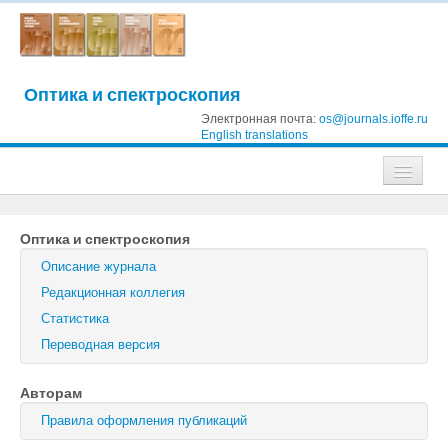
Оптика и спектроскопия
Электронная почта:
os@journals.ioffe.ru
English translations
Журналы
Оптика и спектроскопия
Журнал технической физики
Описание журнала
Письма в Журнал технической физики
Редакционная коллегия
Статистика
Физика твердого тела
Переводная версия
Физика и техника полупроводников
Авторам
Оптика и спектроскопия
Правила оформления публикаций
Поиск