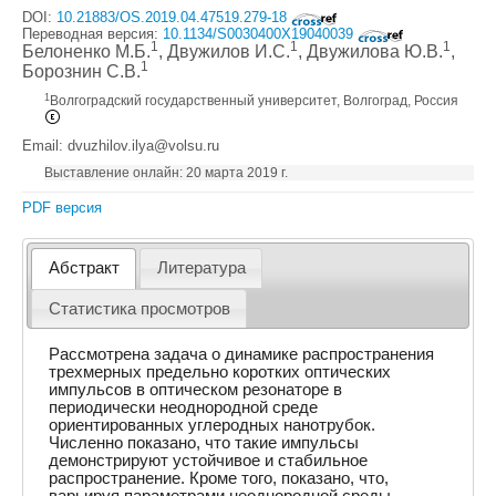
DOI:
10.21883/OS.2019.04.47519.279-18
Переводная версия:
10.1134/S0030400X19040039
1
1
1
Белоненко М.Б.
, Двужилов И.С.
, Двужилова Ю.В.
,
1
Борознин С.В.
1
Волгоградский государственный университет, Волгоград, Россия
Email: dvuzhilov.ilya@volsu.ru
Выставление онлайн: 20 марта 2019 г.
PDF версия
Абстракт
Литература
Статистика просмотров
Рассмотрена задача о динамике распространения
трехмерных предельно коротких оптических
импульсов в оптическом резонаторе в
периодически неоднородной среде
ориентированных углеродных нанотрубок.
Численно показано, что такие импульсы
демонстрируют устойчивое и стабильное
распространение. Кроме того, показано, что,
варьируя параметрами неоднородной среды,