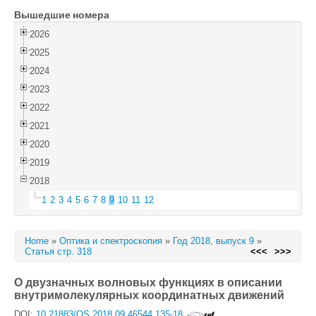
Вышедшие номера
Войти
2026
2025
2024
2023
2022
2021
2020
2019
2018
1
2
3
4
5
6
7
8
9
10
11
12
Home
»
Оптика и спектроскопия
»
Год 2018, выпуск 9
»
Статья стр. 318
<<<
>>>
О двузначных волновых функциях в описании
внутримолекулярных координатных движений
DOI:
10.21883/OS.2018.09.46544.135-18