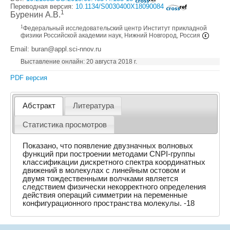
Переводная версия:
10.1134/S0030400X18090084
1
Буренин А.В.
1
Федеральный исследовательский центр Институт прикладной
физики Российской академии наук, Нижний Новгород, Россия
Email: buran@appl.sci-nnov.ru
Выставление онлайн: 20 августа 2018 г.
PDF версия
Абстракт
Литература
Статистика просмотров
Показано, что появление двузначных волновых
функций при построении методами CNPI-группы
классификации дискретного спектра координатных
движений в молекулах с линейным остовом и
двумя тождественными волчками является
следствием физически некорректного определения
действия операций симметрии на переменные
конфигурационного пространства молекулы. -18