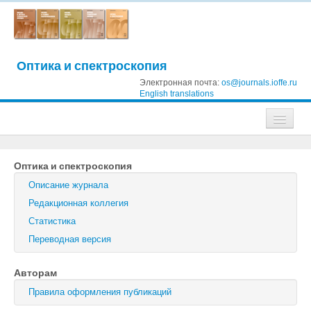
Оптика и спектроскопия
Электронная почта:
os@journals.ioffe.ru
English translations
Журналы
Оптика и спектроскопия
Журнал технической физики
Описание журнала
Письма в Журнал технической физики
Редакционная коллегия
Статистика
Физика твердого тела
Переводная версия
Физика и техника полупроводников
Авторам
Оптика и спектроскопия
Правила оформления публикаций
Поиск