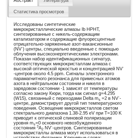
Абстракт
Литература
Статистика просмотров
Исследованы синтетические
микрокристаллические алмазы Ib HPHT,
синтезированные с никель-содержащим
катализатором и содержащие флуоресцентные
отрицательно-заряженные азот-вакансионные
-
(NV
) центры, специально введенные с помощью
облучения высокоэнергетическими электронами.
Показан набор идентификационных сигнатур,
соответствующих микрокристаллам алмаза с
-
высокой оптической яркостью и концентрацией NV
-центров около 4.5 ppm. Сигналы электронного
парамагнитного резонанса для примесных атомов
азота в нейтральном состоянии и никеля в
зарядовом состоянии -1 зависят от температуры
согласно закону Кюри, тогда как сигнал g=4.295
-
(W15), связанный с переходами Delta m
=2 в NV
-
s
центре, демонстрирует другой тип температурного
поведения. Освещение микрокристаллов светом
спектрального диапазона 1.38-2.95 eV при T=100 K
приводит к оптической спиновой поляризации
уровня m
=0 основного невозбужденного
s
3
-
состояния
A
NV
-центров. Синтезированные
2
микрокристаллы алмаза могут использоваться в
устройствах фотоники. Ключевые слова: