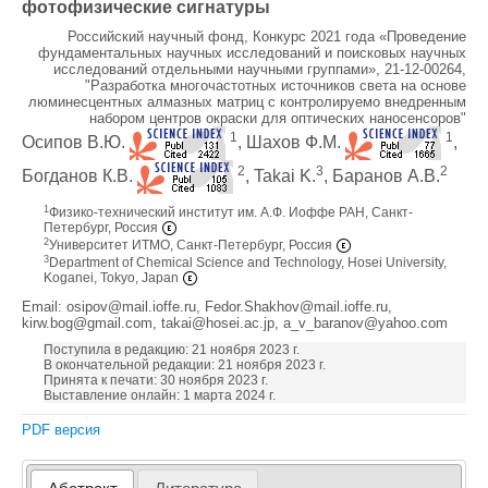
фотофизические сигнатуры
Российский научный фонд, Конкурс 2021 года «Проведение
фундаментальных научных исследований и поисковых научных
исследований отдельными научными группами», 21-12-00264,
"Разработка многочастотных источников света на основе
люминесцентных алмазных матриц с контролируемо внедренным
набором центров окраски для оптических наносенсоров"
1
1
Осипов В.Ю.
, Шахов Ф.М.
,
2
3
2
Богданов К.В.
, Takai K.
, Баранов А.В.
1
Физико-технический институт им. А.Ф. Иоффе РАН, Санкт-
Петербург, Россия
2
Университет ИТМО, Санкт-Петербург, Россия
3
Department of Chemical Science and Technology, Hosei University,
Koganei, Tokyo, Japan
Email: osipov@mail.ioffe.ru, Fedor.Shakhov@mail.ioffe.ru,
kirw.bog@gmail.com, takai@hosei.ac.jp, a_v_baranov@yahoo.com
Поступила в редакцию: 21 ноября 2023 г.
В окончательной редакции: 21 ноября 2023 г.
Принята к печати: 30 ноября 2023 г.
Выставление онлайн: 1 марта 2024 г.
PDF версия