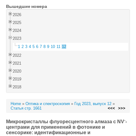
Вышедшие номера
Войти
2026
2025
2024
2023
1
2
3
4
5
6
7
8
9
10
11
12
2022
2021
2020
2019
2018
Home
»
Оптика и спектроскопия
»
Год 2023, выпуск 12
»
Статья стр. 1661
<<<
>>>
-
Микрокристаллы флуоресцентного алмаза с NV
-
центрами для применений в фотонике и
cенсорике: идентификационные и