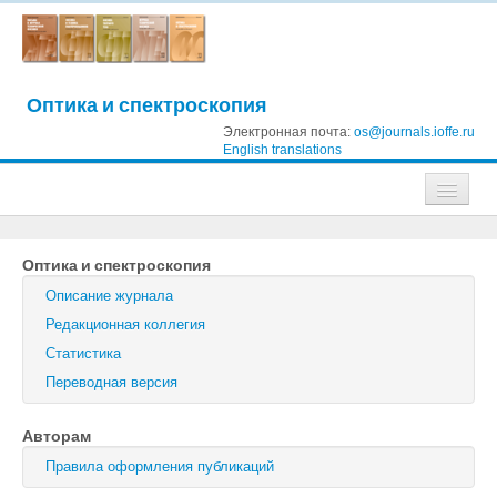
Оптика и спектроскопия
Электронная почта:
os@journals.ioffe.ru
English translations
Журналы
Оптика и спектроскопия
Журнал технической физики
Описание журнала
Письма в Журнал технической физики
Редакционная коллегия
Статистика
Физика твердого тела
Переводная версия
Физика и техника полупроводников
Авторам
Оптика и спектроскопия
Правила оформления публикаций
Поиск