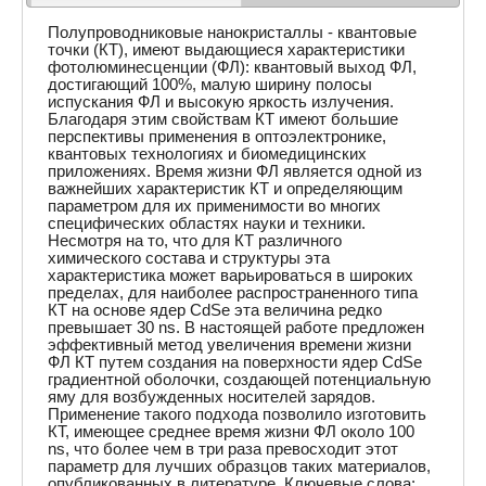
Полупроводниковые нанокристаллы - квантовые
точки (КТ), имеют выдающиеся характеристики
фотолюминесценции (ФЛ): квантовый выход ФЛ,
достигающий 100%, малую ширину полосы
испускания ФЛ и высокую яркость излучения.
Благодаря этим свойствам КТ имеют большие
перспективы применения в оптоэлектронике,
квантовых технологиях и биомедицинских
приложениях. Время жизни ФЛ является одной из
важнейших характеристик КТ и определяющим
параметром для их применимости во многих
специфических областях науки и техники.
Несмотря на то, что для КТ различного
химического состава и структуры эта
характеристика может варьироваться в широких
пределах, для наиболее распространенного типа
КТ на основе ядер CdSe эта величина редко
превышает 30 ns. В настоящей работе предложен
эффективный метод увеличения времени жизни
ФЛ КТ путем создания на поверхности ядер CdSe
градиентной оболочки, создающей потенциальную
яму для возбужденных носителей зарядов.
Применение такого подхода позволило изготовить
КТ, имеющее среднее время жизни ФЛ около 100
ns, что более чем в три раза превосходит этот
параметр для лучших образцов таких материалов,
опубликованных в литературе. Ключевые слова: