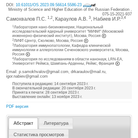
DOI:
10.61011/OS.2023.09.56614.5586-23
Ministry of Science and Higher Education of the Russian Federation ,
075-15-2021-937
1,2
3
3,4
Самохвалов П.С.
, Караулов А.В.
, Набиев И.Р.
1
Лаборатория нано-биоинженерии, Национальный
исследовательский ядерный университет "МИФИ" (Московский
инженерно-физический институт), Москва, Россия
2
ЛИФТ-Центр, Сколково, Москва, Россия
3
Лаборатория иммунопатологии, Кафедра клинической
иммунологии и аллергологии Сеченовского университета, Москва,
Россия
4
Лаборатория по исследованиям в области нанонаук, LRN-EA,
Университет Реймса, Шампань-Арденны, Реймс, Франция
Email: p.samokhvalov@gmail.com, drkaraulov@mail.ru,
igor.nabiev@gmail.com
Поступила в редакцию: 14 сентября 2023 г.
В окончательной редакции: 20 сентября 2023 г.
Принята к печати: 28 сентября 2023 г.
Выставление онлайн: 13 ноября 2023 г.
PDF версия
Абстракт
Литература
Статистика просмотров