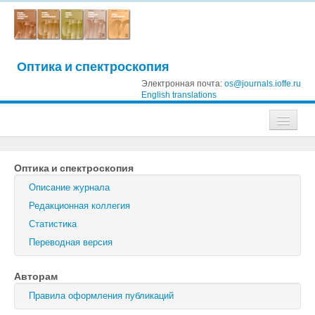
Оптика и спектроскопия
Электронная почта:
os@journals.ioffe.ru
English translations
Журналы
Оптика и спектроскопия
Журнал технической физики
Описание журнала
Письма в Журнал технической физики
Редакционная коллегия
Статистика
Физика твердого тела
Переводная версия
Физика и техника полупроводников
Авторам
Оптика и спектроскопия
Правила оформления публикаций
Поиск