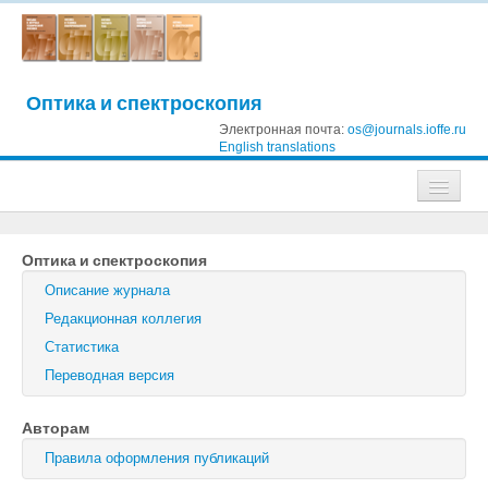
Оптика и спектроскопия
Электронная почта:
os@journals.ioffe.ru
English translations
Журналы
Оптика и спектроскопия
Журнал технической физики
Описание журнала
Письма в Журнал технической физики
Редакционная коллегия
Статистика
Физика твердого тела
Переводная версия
Физика и техника полупроводников
Авторам
Оптика и спектроскопия
Правила оформления публикаций
Поиск