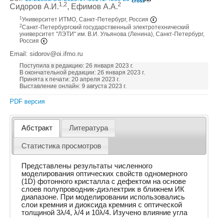
1,2
2
Сидоров А.И.
, Ефимов А.А.
1
Университет ИТМО, Санкт-Петербург, Россия
2
Санкт-Петербургский государственный электротехнический
университет "ЛЭТИ" им. В.И. Ульянова (Ленина), Санкт-Петербург,
Россия
Email: sidorov@oi.ifmo.ru
Поступила в редакцию: 26 января 2023 г.
В окончательной редакции: 26 января 2023 г.
Принята к печати: 20 апреля 2023 г.
Выставление онлайн: 9 августа 2023 г.
PDF версия
Абстракт
Литература
Статистика просмотров
Представлены результаты численного
моделирования оптических свойств одномерного
(1D) фотонного кристалла с дефектом на основе
слоев полупроводник-диэлектрик в ближнем ИК
диапазоне. При моделировании использовались
слои кремния и диоксида кремния с оптической
толщиной 3λ/4, λ/4 и 10λ/4. Изучено влияние угла