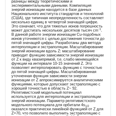
разницы между теоретическими и
экспериментальными данными. Компиляция
энергий ионизации находится в базе данных
Национального института стандартов и технологий
(США), где типичная неопределенность составляет
несколько единиц в четвертой значащей цифре.
Это означает, что для тяжелых ионов погрешность
-1
может достигать нескольких десятков тысяч cm
.
В данной работе энергии ионизации Cu-подобных
ионов уточняются с целью достижения точности до
пятой значащей цифры. Разработаны два метода
интерполяции и экстраполяции. Масштабирование
энергий ионизации вдоль Z: масштабирование
приводит функцию зависимости энергий ионизации
от Z к виду квазипрямой, т.е. слабо меняющейся
функции на интервале 10-15 значений Z. Это
позволяет интерполировать функцию с точностью
до пятой значащей цифры. Масштабированная
уточненная функция зависимости энергии
ионизации от Z аппроксимируется аналитическими
функциями, которые допускают экстраполяцию с
хорошей точностью в область Z~ 92.
Релятивистский модельный потенциал
используется для интерполяции и экстраполяции
энергий ионизации. Параметр релятивистского
модельного потенциала для орбитали 4s
1/2
оказался практически линейной функцией от Z для
Z>70, что позволило выполнить экстраполяцию с