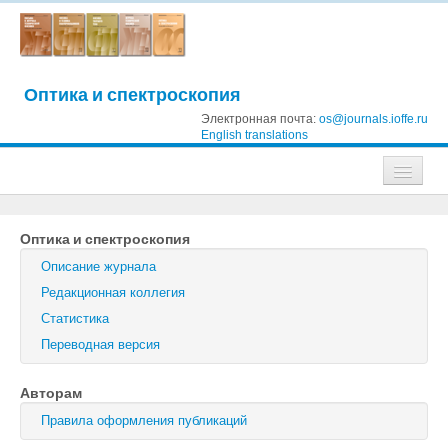
Оптика и спектроскопия
Электронная почта:
os@journals.ioffe.ru
English translations
Журналы
Оптика и спектроскопия
Журнал технической физики
Описание журнала
Письма в Журнал технической физики
Редакционная коллегия
Статистика
Физика твердого тела
Переводная версия
Физика и техника полупроводников
Авторам
Оптика и спектроскопия
Правила оформления публикаций
Поиск