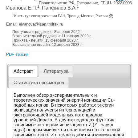
Правительство РФ, Госзадание, FFUU- 2022-0005
1
1
Иванова Е.П.
, Панфилов В.А.
1
Институт спектроскопии РАН, Троицк, Москва, Россия
Email: eivanova@isan.troitsk.ru
Поступила в редакцию: 8 апреля 2022 г.
В окончательной редакции: 11 января 2023 г.
Принята к печати: 15 февраля 2023 г.
Выставление онлайн: 12 апреля 2023 г.
PDF версия
Абстракт
Литература
Статистика просмотров
Выполнен обзор экспериментальных и
теоретических значений энергий ионизации Cu-
подобных ионов. В некоторых работах энергии
ионизации получены интерполяцией и
экстраполяцией модельных потенциалов
уравнений Дирака. В других подходах функция
зависимости энергии ионизации от Z (Z - заряд
ядра) аппроксимируется полиномом со степенной
зависимостью от Z c целью добиться минимальной