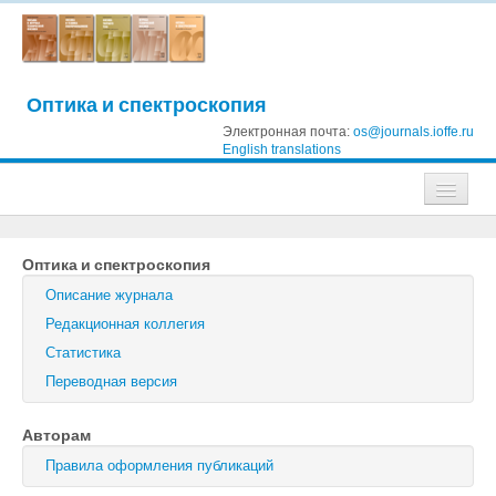
Оптика и спектроскопия
Электронная почта:
os@journals.ioffe.ru
English translations
Журналы
Оптика и спектроскопия
Журнал технической физики
Описание журнала
Письма в Журнал технической физики
Редакционная коллегия
Статистика
Физика твердого тела
Переводная версия
Физика и техника полупроводников
Авторам
Оптика и спектроскопия
Правила оформления публикаций
Поиск