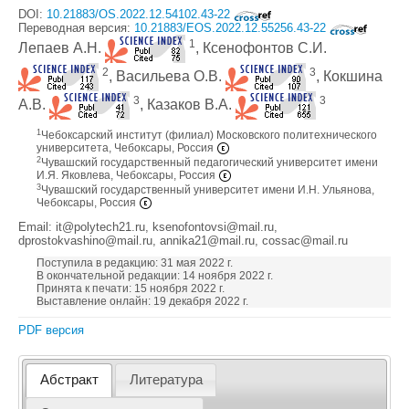
DOI:
10.21883/OS.2022.12.54102.43-22
Переводная версия:
10.21883/EOS.2022.12.55256.43-22
1
Лепаев А.Н.
, Ксенофонтов С.И.
2
3
, Васильева О.В.
, Кокшина
3
3
А.В.
, Казаков В.А.
1
Чебоксарский институт (филиал) Московского политехнического
университета, Чебоксары, Россия
2
Чувашский государственный педагогический университет имени
И.Я. Яковлева, Чебоксары, Россия
3
Чувашский государственный университет имени И.Н. Ульянова,
Чебоксары, Россия
Email: it@polytech21.ru, ksenofontovsi@mail.ru,
dprostokvashino@mail.ru, annika21@mail.ru, cossac@mail.ru
Поступила в редакцию: 31 мая 2022 г.
В окончательной редакции: 14 ноября 2022 г.
Принята к печати: 15 ноября 2022 г.
Выставление онлайн: 19 декабря 2022 г.
PDF версия
Абстракт
Литература