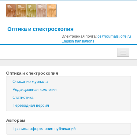
Оптика и спектроскопия
Электронная почта:
os@journals.ioffe.ru
English translations
Журналы
Оптика и спектроскопия
Журнал технической физики
Описание журнала
Письма в Журнал технической физики
Редакционная коллегия
Статистика
Физика твердого тела
Переводная версия
Физика и техника полупроводников
Авторам
Оптика и спектроскопия
Правила оформления публикаций
Поиск