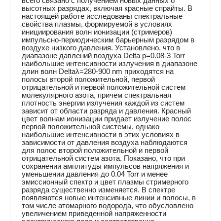
всего связано с получением новых данных о
высотных разрядах, включая красные спрайты. В
настоящей работе исследованы спектральные
свойства плазмы, формируемой в условиях
инициирования волн ионизации (стримеров)
импульсно-периодическим барьерным разрядом в
воздухе низкого давления. Установлено, что в
диапазоне давлений воздуха Delta p=0.08-3 Torr
наибольшие интенсивности излучения в диапазоне
длин волн Deltaλ=280-900 nm приходятся на
полосы второй положительной, первой
отрицательной и первой положительной систем
молекулярного азота, причем спектральная
плотность энергии излучения каждой из систем
зависит от области разряда и давления. Красный
цвет волнам ионизации придает излучение полос
первой положительной системы, однако
наибольшие интенсивности в этих условиях в
зависимости от давления воздуха наблюдаются
для полос второй положительной и первой
отрицательной систем азота. Показано, что при
сохранении амплитуды импульсов напряжения и
уменьшении давления до 0.04 Torr и менее
эмиссионный спектр и цвет плазмы стримерного
разряда существенно изменяется. В спектре
появляются новые интенсивные линии и полосы, в
том числе атомарного водорода, что обусловлено
увеличением приведенной напряженности