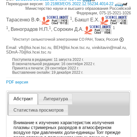
Переводная версия:
10.21883/EOS.2022.12.55234.4014-22
Министерство науки и высшего образования Российской
Федерации, 075-15-2021-1026
1
Тарасенко В.Ф.
, Бакшт Е.Х.
1
1
1
, Виноградов Н.П.
, Сорокин Д.А.
1
Институт сильноточной электроники СО РАН, Томск, Россия
Email: vft@loi.hcei.tsc.ru, BEH@loi.hcei.tsc.ru, vinikitavin@mail.ru,
SDmA-70@loi.hcei.tsc.ru
Поступила в редакцию: 11 августа 2022 г.
В окончательной редакции: 16 сентября 2022 г.
Принята к печати: 29 сентября 2022 г.
Выставление онлайн: 19 декабря 2022 г.
PDF версия
Абстракт
Литература
Статистика просмотров
Внимание к изучению характеристик излучения
плазмы стримерных разрядов в атмосферном
воздухе при давлениях доли-единицы Torr прежде