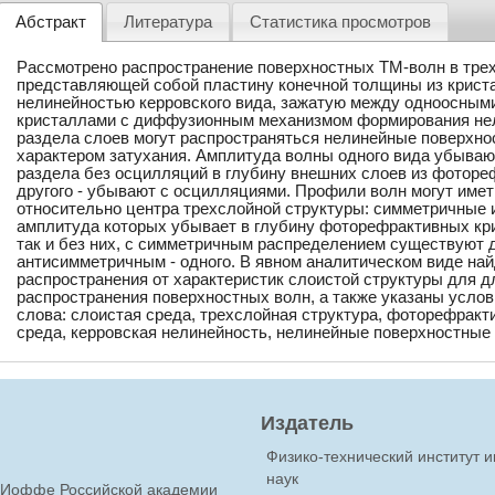
Абстракт
Литература
Статистика просмотров
Рассмотрено распространение поверхностных ТМ-волн в трех
представляющей собой пластину конечной толщины из крис
нелинейностью керровского вида, зажатую между одноосны
кристаллами с диффузионным механизмом формирования нел
раздела слоев могут распространяться нелинейные поверхн
характером затухания. Амплитуда волны одного вида убывают
раздела без осцилляций в глубину внешних слоев из фоторе
другого - убывают с осцилляциями. Профили волн могут име
относительно центра трехслойной структуры: симметричные 
амплитуда которых убывает в глубину фоторефрактивных кри
так и без них, с симметричным распределением существуют д
антисимметричным - одного. В явном аналитическом виде на
распространения от характеристик слоистой структуры для 
распространения поверхностных волн, а также указаны усло
слова: слоистая среда, трехслойная структура, фоторефракт
среда, керровская нелинейность, нелинейные поверхностные
Издатель
Физико-технический институт 
наук
Ф.Иоффе Российской академии