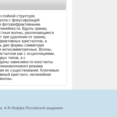
слойной структуре,
талла с фокусирующей
ми фоторефрактивными
инейности. Вдоль границ
остные волны, различающиеся
 при удалении от границ
фрактивных кристаллов, а
ть две формы симметрии
и антисимметричные. Волны,
сталлов как с осцилляциями,
вух типов, а с
йдены зависимости константы
длинноволнового режима
вия их существования. Ключевые
ивный кристалл, нелинейная
 волны.
им. А.Ф.Иоффе Российской академии