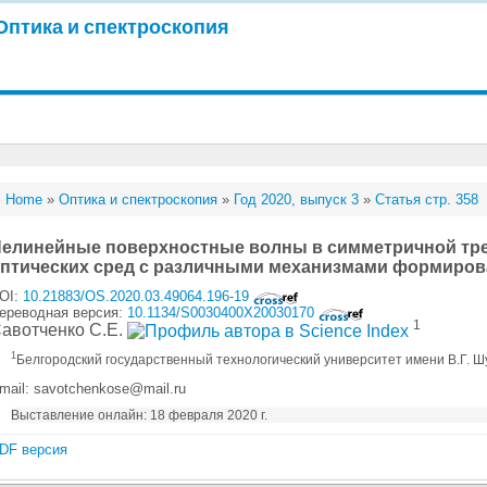
Оптика и спектроскопия
Home
»
Оптика и спектроскопия
»
Год 2020, выпуск 3
»
Статья стр. 358
елинейные поверхностные волны в симметричной тре
птических сред с различными механизмами формиров
OI:
10.21883/OS.2020.03.49064.196-19
ереводная версия:
10.1134/S0030400X20030170
1
авотченко С.Е.
1
Белгородский государственный технологический университет имени В.Г. Ш
mail: savotchenkose@mail.ru
Выставление онлайн: 18 февраля 2020 г.
DF версия