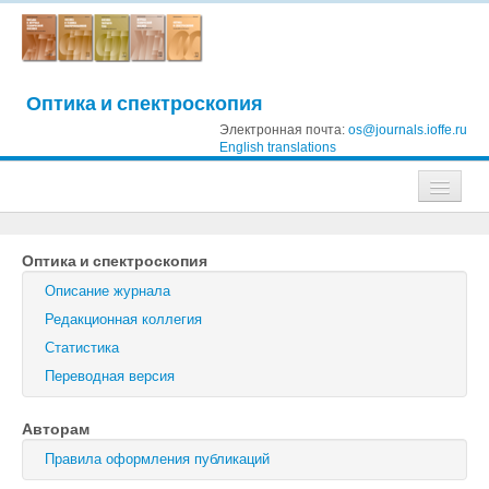
Оптика и спектроскопия
Электронная почта:
os@journals.ioffe.ru
English translations
Журналы
Оптика и спектроскопия
Журнал технической физики
Описание журнала
Письма в Журнал технической физики
Редакционная коллегия
Статистика
Физика твердого тела
Переводная версия
Физика и техника полупроводников
Авторам
Оптика и спектроскопия
Правила оформления публикаций
Поиск