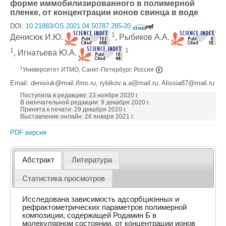
форме иммобилизированного в полимерной
пленке, от концентрации ионов свинца в воде
DOI:
10.21883/OS.2021.04.50787.285-20
1
Денисюк И.Ю.
, Рыбиков А.А.
1
1
, Игнатьева Ю.А.
1
Университет ИТМО, Санкт-Петербург, Россия
Email: denisiuk@mail.ifmo.ru, rybikov.a.a@mail.ru, Alissia87@mail.ru
Поступила в редакцию: 23 ноября 2020 г.
В окончательной редакции: 9 декабря 2020 г.
Принята к печати: 29 декабря 2020 г.
Выставление онлайн: 26 января 2021 г.
PDF версия
Абстракт
Литература
Статистика просмотров
Исследована зависимость адсорбционных и
рефрактометрических параметров полимерной
композиции, содержащей Родамин Б в
молекулярном состоянии, от концентрации ионов