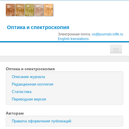
Оптика и спектроскопия
Электронная почта:
os@journals.ioffe.ru
English translations
Журналы
Оптика и спектроскопия
Журнал технической физики
Описание журнала
Письма в Журнал технической физики
Редакционная коллегия
Статистика
Физика твердого тела
Переводная версия
Физика и техника полупроводников
Авторам
Оптика и спектроскопия
Правила оформления публикаций
Поиск