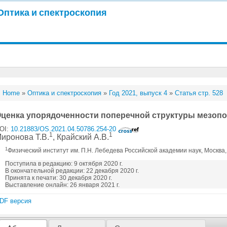
Оптика и спектроскопия
Home
»
Оптика и спектроскопия
»
Год 2021, выпуск 4
»
Статья стр. 528
ценка упорядоченности поперечной структуры мезоп
OI:
10.21883/OS.2021.04.50786.254-20
1
1
иронова Т.В.
, Крайский А.В.
1
Физический институт им. П.Н. Лебедева Российской академии наук, Москва
Поступила в редакцию: 9 октября 2020 г.
В окончательной редакции: 22 декабря 2020 г.
Принята к печати: 30 декабря 2020 г.
Выставление онлайн: 26 января 2021 г.
DF версия