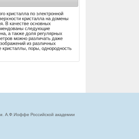
го кристалла по электронной
верхности кристалла на домены
я. В качестве основных
комендованы следующие
а, а также доля регулярных
метров можно различать даже
изображений из различных
 кристаллы, поры, однородность
им. А.Ф.Иоффе Российской академии