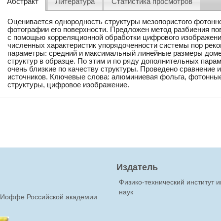
Абстракт
Литература
Статистика просмотров
Оценивается однородность структуры мезопористого фотонно
фотографии его поверхности. Предложен метод разбиения по
с помощью корреляционной обработки цифрового изображени
численных характеристик упорядоченности системы пор ре
параметры: средний и максимальный линейные размеры домен
структур в образце. По этим и по ряду дополнительных пара
очень близкие по качеству структуры. Проведено сравнение 
источников. Ключевые слова: алюминиевая фольга, фотонные
структуры, цифровое изображение.
Издатель
Физико-технический институт 
наук
Ф.Иоффе Российской академии