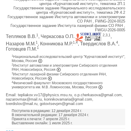
центра «Курчатовский институт», тематика 2П.1
Государственное задание Национального исследовательского
центра «Курчатовский институт», тематика 2Ф.4.2
Государственное задание Института автоматики и электрометрии
СО РАН , FWNG-2024-0025
Государственное задание Института лазерной физики СО РАН ,
FWGU-2026-0005
1
2,3,1
Тепляков В.В.
, Черкасова О.П.
,
1
1,4
4
Назаров М.М.
, Конникова М.Р.
, Твердислов В.А.
,
1
Готовцев П.М.
1
Национальный исследовательский центр "Курчатовский институт",
Москва, Россия
2
Институт автоматики и электрометрии Сибирского отделения
РАН, Новосибирск, Россия
3
Институт лазерной физики Сибирского отделения РАН,
Новосибирск, Россия
4
Физический факультет Московского государственного
университета им. М.В. Ломоносова, Москва, Россия
Email: tepliakov.vv17@physics.msu.ru, o.p.cherkasova@gmail.com,
nazarovmax@mail.ru, konnikovamaria@gmail.com,
tverdislov@mail.ru, gotovtsevpm@gmail.com
Поступила в редакцию: 12 декабря 2024 г.
В окончательной редакции: 17 декабря 2024 г.
Принята к печати: 7 апреля 2025 г.
Выставление онлайн: 1 июля 2025 г.