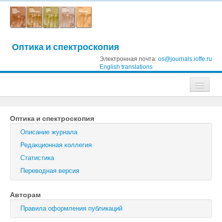
Оптика и спектроскопия
Электронная почта:
os@journals.ioffe.ru
English translations
Журналы
Оптика и спектроскопия
Журнал технической физики
Описание журнала
Письма в Журнал технической физики
Редакционная коллегия
Статистика
Физика твердого тела
Переводная версия
Физика и техника полупроводников
Авторам
Оптика и спектроскопия
Правила оформления публикаций
Поиск