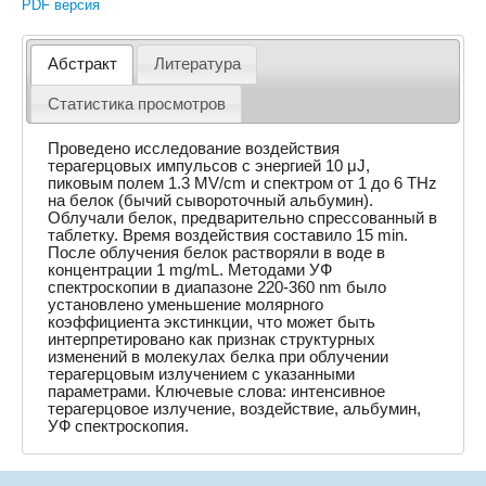
PDF версия
Абстракт
Литература
Статистика просмотров
Проведено исследование воздействия
терагерцовых импульсов с энергией 10 μJ,
пиковым полем 1.3 MV/cm и спектром от 1 до 6 THz
на белок (бычий сывороточный альбумин).
Облучали белок, предварительно спрессованный в
таблетку. Время воздействия составило 15 min.
После облучения белок растворяли в воде в
концентрации 1 mg/mL. Методами УФ
спектроскопии в диапазоне 220-360 nm было
установлено уменьшение молярного
коэффициента экстинкции, что может быть
интерпретировано как признак структурных
изменений в молекулах белка при облучении
терагерцовым излучением с указанными
параметрами. Ключевые слова: интенсивное
терагерцовое излучение, воздействие, альбумин,
УФ спектроскопия.