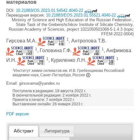
материалов
DOI:
10.21883/OS.2023.01.54542.4040-22
Переводная версия:
10.21883/EOS.2023.01.55521.4040-22
Ministry of Science and High Education of the Russian Federation ,
State Task of the Grebenshchikov Institute of Silicate Chemistry,
Russian Academy of Sciences, project 1021050501068-5-1.4.3 (topic
FFEM-2022-0004)
1
Гирсова М.А.
, Антропова Т.В.
1
1
, Головина Г.Ф.
, Анфимова
1
1
И.Н.
, Куриленко Л.Н.
1
Институт химии силикатов им. И.В. Гребенщикова Российской
академии наук, Санкт-Петербург, Россия
Email: girsovama@yandex.ru
Поступила в редакцию: 18 августа 2022 г.
В окончательной редакции: 2 ноября 2022 г.
Принята к печати: 7 ноября 2022 г.
Выставление онлайн: 26 января 2023 г.
PDF версия
Абстракт
Литература