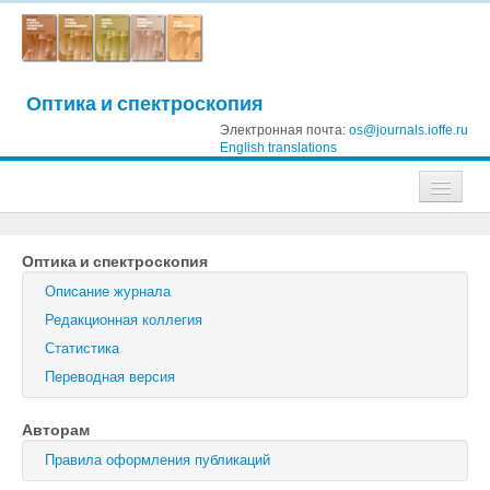
Оптика и спектроскопия
Электронная почта:
os@journals.ioffe.ru
English translations
Журналы
Оптика и спектроскопия
Журнал технической физики
Описание журнала
Письма в Журнал технической физики
Редакционная коллегия
Статистика
Физика твердого тела
Переводная версия
Физика и техника полупроводников
Авторам
Оптика и спектроскопия
Правила оформления публикаций
Поиск