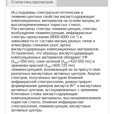
Статистика просмотров
Исследованы спектрально-оптические и
люминесцентные свойства висмутсодержащих
композиционных материалов на основе матриц из
высококремнеземных пористых стекол.
Рассмотрены спектры люминесценции, спектры
возбуждения люминесценции, инфракрасные
-1
спектры пропускания (8000-4000 cm
) в
зависимости от состава матриц разных типов и
атмосферы спекания (азот, аргон)
висмутсодержащих композиционных материалов.
Установлено, что образцы висмутсодержащих
композиционных материалов обладают УФ
(λ
=350 nm), сине-зеленой (λ
=410-550 nm) и
em
em
оранжево-красной (λ
=600-725 nm)
em
люминесценцией, возникающей из-за присутствия
различных висмутовых активных центров. Анализ
спектров, полученных методом ближней
инфракрасной спектроскопии, демонстрирует
2+
формирование димеров висмута Bi
и висмутовых
активных центров, ассоциированных с кремнием.
Ключевые слова: висмутсодержащие
композиционные материалы, высококремнеземное
пористое стекло, ближняя инфракрасная
спектроскопия, люминесценция, висмутовые
активные центры.