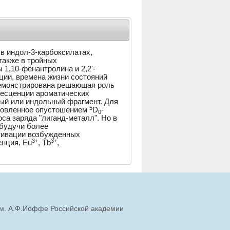
в индол-3-карбоксилатах,
 также в тройных
1,10-фенантролина и 2,2'-
ии, времена жизни состояний
демонстрирована решающая роль
несценции ароматических
ый или индольный фрагмент. Для
5
словленное опустошением
D
-
0
са заряда "лиганд-металл". Но в
 будучи более
ктивации возбужденных
3+
3+
нция, Eu
, Tb
,
им. А.Ф.Иоффе Российской академии