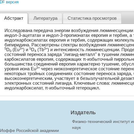
DF версия
Абстракт
Литература
Статистика просмотров
Исследована передача энергии возбуждения люминесценции 
индол-3-ацетатах и индол-3-пропионатах европия и тербия, а
индолкарбоксилатах европия и тербия, содержащих молекулы 
бипиридина. Рассмотрены спектры возбуждения люминесценц
5
3+
5
3+
D
(Eu
) и
D
(Tb
) и интенсивность люминесценции. Про
0
4
состояний переноса заряда "лиганд-металл" в тушении люми
карбоксилатов европия, содержащих π-избыточный пиррольн
большинства соединений европия характерно тушение, обу
3+
уровня иона Eu
через низкоэнергетическое состояние перено
некоторых тройных соединениях состояние переноса заряда,
высокоэнергетическим, участвует в безызлучательной деза
электронных состояний лиганда. Ключевые слова: люминесце
индолкарбоксилат, π-избыточный гетероцикл.
Издатель
Физико-технический институт 
наук
Ф.Иоффе Российской академии