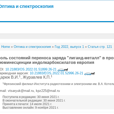
Оптика и спектроскопия
Home
»
Оптика и спектроскопия
»
Год 2022, выпуск 1
»
Статья стр. 121
оль состояний переноса заряда "лиганд-металл" в пр
юминесценции индолкарбоксилатов европия
OI:
10.21883/OS.2022.01.51899.26-21
ереводная версия:
10.21883/EOS.2022.01.52996.26-21
1
1
арюк В.И.
, Журавлев К.П.
1
Фрязинский филиал Института радиотехники и электроники им. В.А. Котел
mail: vtsaryuk@mail.ru, kpz225@mail.ru
Поступила в редакцию: 30 июня 2021 г.
В окончательной редакции: 30 июня 2021 г.
Принята к печати: 14 июля 2021 г.
Выставление онлайн: 9 ноября 2021 г.