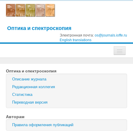
Оптика и спектроскопия
Электронная почта:
os@journals.ioffe.ru
English translations
Журналы
Оптика и спектроскопия
Журнал технической физики
Описание журнала
Письма в Журнал технической физики
Редакционная коллегия
Статистика
Физика твердого тела
Переводная версия
Физика и техника полупроводников
Авторам
Оптика и спектроскопия
Правила оформления публикаций
Поиск