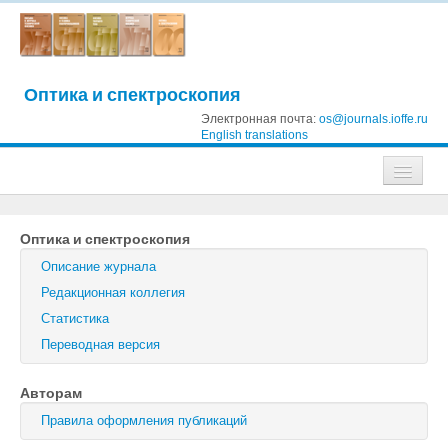
Оптика и спектроскопия
Электронная почта:
os@journals.ioffe.ru
English translations
Журналы
Оптика и спектроскопия
Журнал технической физики
Описание журнала
Письма в Журнал технической физики
Редакционная коллегия
Статистика
Физика твердого тела
Переводная версия
Физика и техника полупроводников
Авторам
Оптика и спектроскопия
Правила оформления публикаций
Поиск