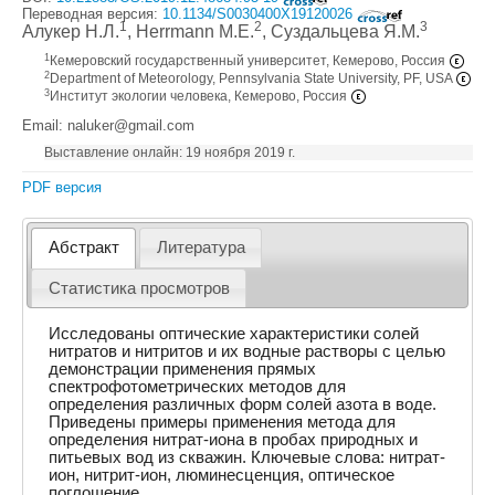
Переводная версия:
10.1134/S0030400X19120026
1
2
3
Алукер Н.Л.
, Herrmann M.Е.
, Суздальцева Я.М.
1
Кемеровский государственный университет, Кемерово, Россия
2
Department of Meteorology, Pennsylvania State University, PF, USA
3
Институт экологии человека, Кемерово, Россия
Email: naluker@gmail.com
Выставление онлайн: 19 ноября 2019 г.
PDF версия
Абстракт
Литература
Статистика просмотров
Исследованы оптические характеристики солей
нитратов и нитритов и их водные растворы с целью
демонстрации применения прямых
спектрофотометрических методов для
определения различных форм солей азота в воде.
Приведены примеры применения метода для
определения нитрат-иона в пробах природных и
питьевых вод из скважин. Ключевые слова: нитрат-
ион, нитрит-ион, люминесценция, оптическое
поглощение.