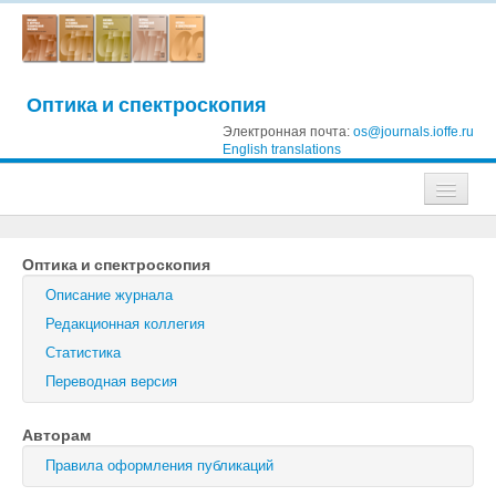
Оптика и спектроскопия
Электронная почта:
os@journals.ioffe.ru
English translations
Журналы
Оптика и спектроскопия
Журнал технической физики
Описание журнала
Письма в Журнал технической физики
Редакционная коллегия
Статистика
Физика твердого тела
Переводная версия
Физика и техника полупроводников
Авторам
Оптика и спектроскопия
Правила оформления публикаций
Поиск