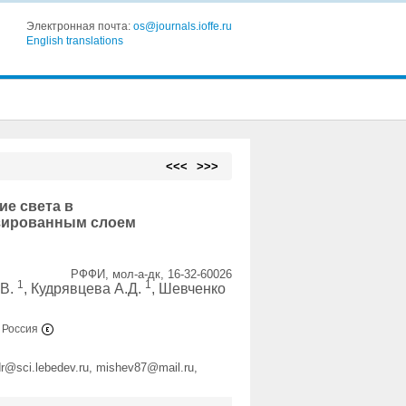
Электронная почта:
os@journals.ioffe.ru
English translations
<<<
>>>
е света в
изированным слоем
РФФИ, мол-а-дк, 16-32-60026
1
1
.В.
, Кудрявцева А.Д.
, Шевченко
, Россия
dr@sci.lebedev.ru, mishev87@mail.ru,