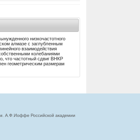
ынужденного низкочастотного
ском алмазе с заглубленным
линейного взаимодействия
 собственными колебаниями
о, что частотный сдвиг ВНКР
лен геометрическим размерам
им. А.Ф.Иоффе Российской академии