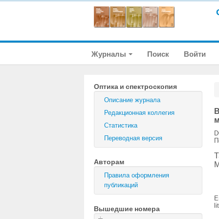
Журналы
Поиск
Войти
Оптика и спектроскопия
Описание журнала
В
Редакционная коллегия
м
Статистика
D
Переводная версия
П
Т
Авторам
М
Правила оформления
публикаций
E
l
Вышедшие номера