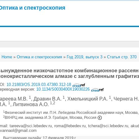
Оптика и спектроскопия
Home
»
Оптика и спектроскопия
»
Год 2019, выпуск 3
»
Статья стр. 370
ынужденное низкочастотное комбинационное рассеяни
онокристаллическом алмазе с заглубленным графит
OI:
10.21883/OS.2019.03.47380.312-18
ереводная версия:
10.1134/S0030400X19030226
1
1
1
ареева М.В.
, Дравин В.А.
, Хмельницкий Р.А.
, Чернега Н
1
1,2
.А.
, Литвинова А.О.
1
Физический институт им. П.Н. Лебедева Российской академии наук, Москва
2
ВХНРЦ им. академика И.Э. Грабаря, Москва, Россия
mail: tareeva@sci.lebedev.ru, roma@lebedev.ru, tchera@sci.lebedev.ru, aku
itvannaol@gmail.com
Выставление онлайн: 17 февраля 2019 г.