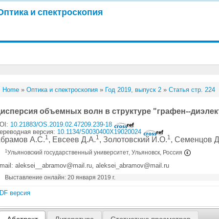
Оптика и спектроскопия
Home
»
Оптика и спектроскопия
»
Год 2019, выпуск 2
»
Статья стр. 224
исперсия объемных волн в структуре "графен--диэлек
OI:
10.21883/OS.2019.02.47209.239-18
ереводная версия:
10.1134/S0030400X19020024
1
1
1
брамов А.С.
, Евсеев Д.А.
, Золотовский И.О.
, Семенцов Д
1
Ульяновский государственный университет, Ульяновск, Россия
mail: aleksei__abramov@mail.ru, aleksei_abramov@mail.ru
Выставление онлайн: 20 января 2019 г.
DF версия