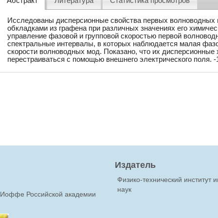
Абстракт
Литература
Статистика просмотров
Исследованы дисперсионные свойства первых волноводных м
обкладками из графена при различных значениях его химичес
управление фазовой и групповой скоростью первой волново
спектральные интервалы, в которых наблюдается малая фазо
скорости волноводных мод. Показано, что их дисперсионные 
перестраиваться с помощью внешнего электрического поля. -
Издатель
Физико-технический институт 
наук
Ф.Иоффе Российской академии