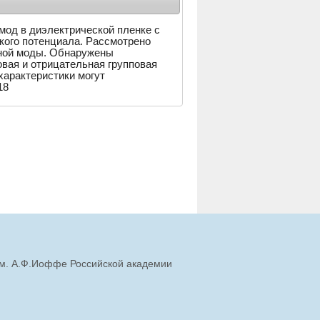
од в диэлектрической пленке с
кого потенциала. Рассмотрено
дной моды. Обнаружены
вая и отрицательная групповая
характеристики могут
18
им. А.Ф.Иоффе Российской академии