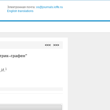
Электронная почта:
os@journals.ioffe.ru
English translations
<<<
>>>
трик--графен"
1
.И.