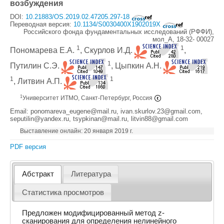
возбуждения
DOI:
10.21883/OS.2019.02.47205.297-18
Переводная версия:
10.1134/S0030400X1902019X
Российского фонда фундаментальных исследований (РФФИ),
мол_А, 18-32- 00027
1
1
Пономарева Е.А.
, Скурлов И.Д.
,
1
Путилин С.Э.
, Цыпкин А.Н.
1
1
, Литвин А.П.
1
Университет ИТМО, Санкт-Петербург, Россия
Email: ponomareva_eugene@mail.ru, ivan.skurlov.23@gmail.com,
seputilin@yandex.ru, tsypkinan@mail.ru, litvin88@gmail.com
Выставление онлайн: 20 января 2019 г.
PDF версия
Абстракт
Литература
Статистика просмотров
Предложен модифицированный метод z-
сканирования для определения нелинейного