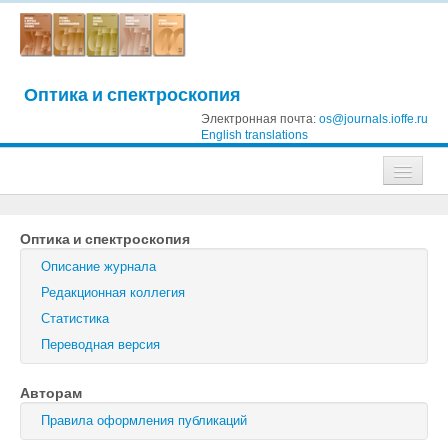
Оптика и спектроскопия
Электронная почта:
os@journals.ioffe.ru
English translations
Журналы
Оптика и спектроскопия
Журнал технической физики
Описание журнала
Письма в Журнал технической физики
Редакционная коллегия
Статистика
Физика твердого тела
Переводная версия
Физика и техника полупроводников
Авторам
Оптика и спектроскопия
Правила оформления публикаций
Поиск