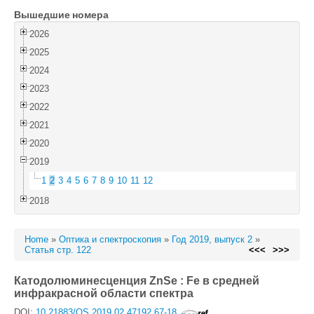
Вышедшие номера
Войти
2026
2025
2024
2023
2022
2021
2020
2019
1
2
3
4
5
6
7
8
9
10
11
12
2018
Home
»
Оптика и спектроскопия
»
Год 2019, выпуск 2
»
Статья стр. 122
<<<
>>>
Катодолюминесценция ZnSe : Fe в средней
инфракрасной области спектра
DOI:
10.21883/OS.2019.02.47192.67-18