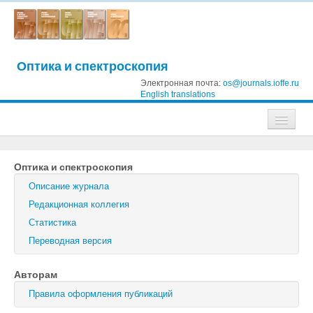
Оптика и спектроскопия
Электронная почта:
os@journals.ioffe.ru
English translations
Журналы
Оптика и спектроскопия
Журнал технической физики
Описание журнала
Письма в Журнал технической физики
Редакционная коллегия
Статистика
Физика твердого тела
Переводная версия
Физика и техника полупроводников
Авторам
Оптика и спектроскопия
Правила оформления публикаций
Поиск