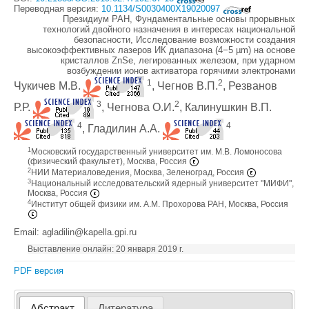
Переводная версия:
10.1134/S0030400X19020097
Президиум РАН, Фундаментальные основы прорывных
технологий двойного назначения в интересах национальной
безопасности, Исследование возможности создания
высокоэффективных лазеров ИК диапазона (4−5 µm) на основе
кристаллов ZnSe, легированных железом, при ударном
возбуждении ионов активатора горячими электронами
1
2
Чукичев М.В.
, Чегнов В.П.
, Резванов
3
2
Р.Р.
, Чегнова О.И.
, Калинушкин В.П.
4
4
, Гладилин А.А.
1
Московский государственный университет им. М.В. Ломоносова
(физический факультет), Москва, Россия
2
НИИ Материаловедения, Москва, Зеленоград, Россия
3
Национальный исследовательский ядерный университет "МИФИ",
Москва, Россия
4
Институт общей физики им. А.М. Прохорова РАН, Москва, Россия
Email: agladilin@kapella.gpi.ru
Выставление онлайн: 20 января 2019 г.
PDF версия
Абстракт
Литература